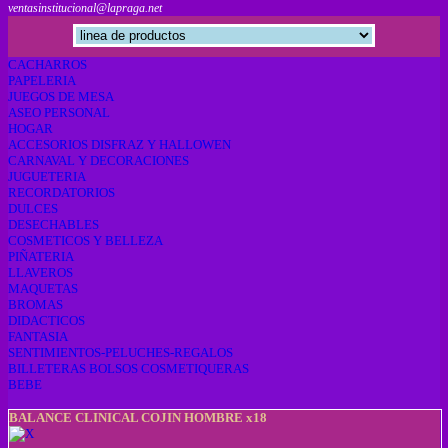
ventasinstitucional@lapraga.net
CACHARROS
PAPELERIA
JUEGOS DE MESA
ASEO PERSONAL
HOGAR
ACCESORIOS DISFRAZ Y HALLOWEN
CARNAVAL Y DECORACIONES
JUGUETERIA
RECORDATORIOS
DULCES
DESECHABLES
COSMETICOS Y BELLEZA
PIÑATERIA
LLAVEROS
MAQUETAS
BROMAS
DIDACTICOS
FANTASIA
SENTIMIENTOS-PELUCHES-REGALOS
BILLETERAS BOLSOS COSMETIQUERAS
BEBE
BALANCE CLINICAL COJIN HOMBRE x18