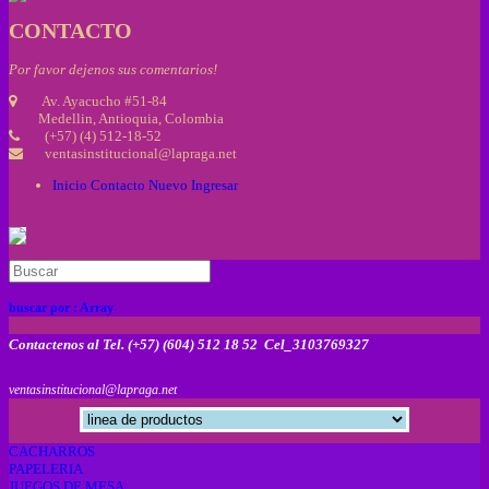
CONTACTO
Por favor dejenos sus comentarios!
Av. Ayacucho #51-84
Medellin, Antioquia, Colombia
(+57) (4) 512-18-52
ventasinstitucional@lapraga.net
Inicio
Contacto
Nuevo
Ingresar
buscar por :
Array
Contactenos al Tel. (+57) (604) 512 18 52 Cel_3103769327
ventasinstitucional@lapraga.net
CACHARROS
PAPELERIA
JUEGOS DE MESA