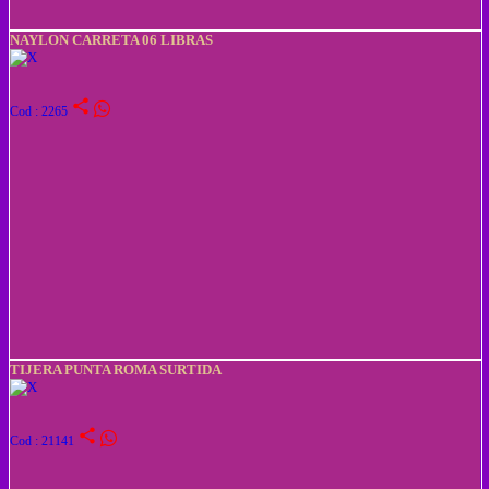
NAYLON CARRETA 06 LIBRAS
share
Cod : 2265
TIJERA PUNTA ROMA SURTIDA
share
Cod : 21141