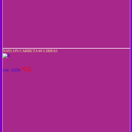
NAYLON CARRETA 60 LIBRAS
share
Cod : 22224