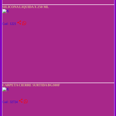
SILICONA LIQUIDA X 250 ML
share
Cod : 1221
CARPETA CIERRE SURTIDA BG300F
share
Cod : 32724