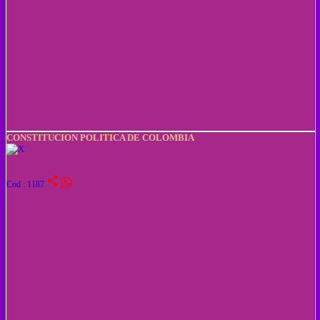
CONSTITUCION POLITICA DE COLOMBIA
share
Cod : 1187