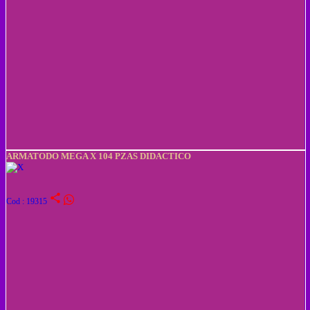
ARMATODO MEGA X 104 PZAS DIDACTICO
share
Cod : 19315