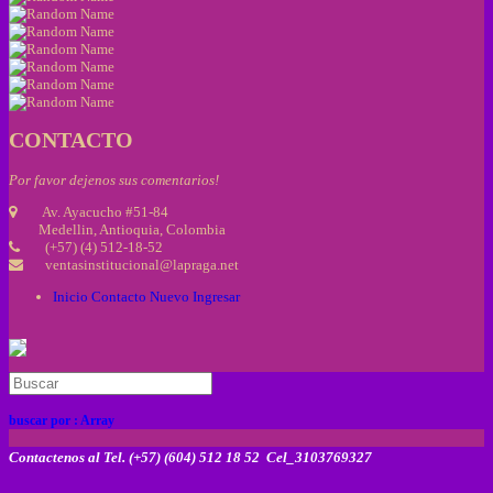
CONTACTO
Por favor dejenos sus comentarios!
Av. Ayacucho #51-84
Medellin, Antioquia, Colombia
(+57) (4) 512-18-52
ventasinstitucional@lapraga.net
Inicio
Contacto
Nuevo
Ingresar
buscar por :
Array
Contactenos al Tel. (+57) (604) 512 18 52 Cel_3103769327