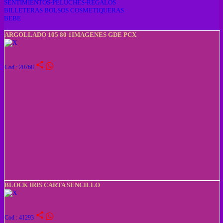
SENTIMIENTOS-PELUCHES-REGALOS
BILLETERAS BOLSOS COSMETIQUERAS
BEBE
ARGOLLADO 105 80 1IMAGENES GDE PCX
share
Cod : 20768
BLOCK IRIS CARTA SENCILLO
share
Cod : 41293