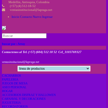
Medellin, Antioquia, Colombia
(+57) (4) 512-18-52
ventasinstitucional@lapraga.net
Inicio
Contacto
Nuevo
Ingresar
buscar por :
Array
Contactenos al Tel. (+57) (604) 512 18 52 Cel_3103769327
ventasinstitucional@lapraga.net
CACHARROS
PAPELERIA
JUEGOS DE MESA
ASEO PERSONAL
HOGAR
ACCESORIOS DISFRAZ Y HALLOWEN
CARNAVAL Y DECORACIONES
JUGUETERIA
RECORDATORIOS