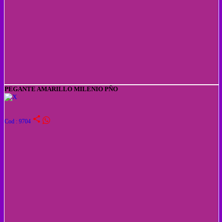
PEGANTE AMARILLO MILENIO PÑO
share
Cod : 9704