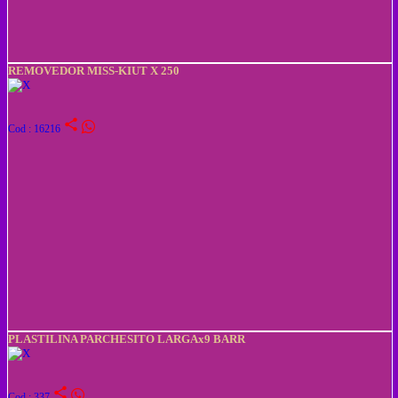
REMOVEDOR MISS-KIUT X 250
share
Cod : 16216
PLASTILINA PARCHESITO LARGAx9 BARR
share
Cod : 337