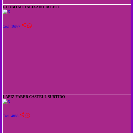
GLOBO METALIZADO 18 LISO
share
Cod : 16877
LAPIZ FABER CASTELL SURTIDO
share
Cod : 4883