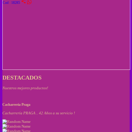
share
Cod : 18285
DESTACADOS
Nuestros mejores productos!
Cacharreria Praga
Cacharrería PRAGA .. 42 Años a su servicio !