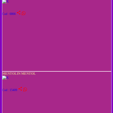
share
Cod : 6866
MENTOLIN MENTOL
share
Cod : 15409