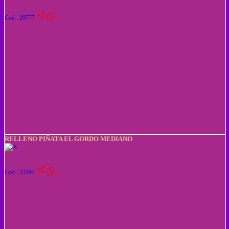
share
Cod : 29777
RELLENO PIÑATA EL GORDO MEDIANO
share
Cod : 33194