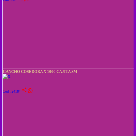
GANCHO COSEDORA X 1000 CAJITA SM
share
Cod : 24184