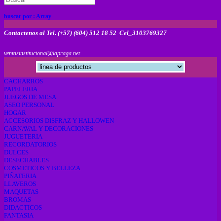
buscar por :
Array
Contactenos al Tel. (+57) (604) 512 18 52 Cel_3103769327
ventasinstitucional@lapraga.net
CACHARROS
PAPELERIA
JUEGOS DE MESA
ASEO PERSONAL
HOGAR
ACCESORIOS DISFRAZ Y HALLOWEN
CARNAVAL Y DECORACIONES
JUGUETERIA
RECORDATORIOS
DULCES
DESECHABLES
COSMETICOS Y BELLEZA
PIÑATERIA
LLAVEROS
MAQUETAS
BROMAS
DIDACTICOS
FANTASIA