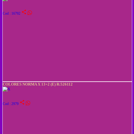
share
Cod : 16792
COLORES NORMA X 13+2 (E) R:526112
share
Cod : 2979