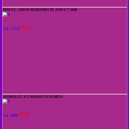
PINCEL CHINO REDONDO PLANO # 7 SM0
share
Cod : 12222
ANIMALES X 3 MAQUETA MARTA
share
Cod : 6866