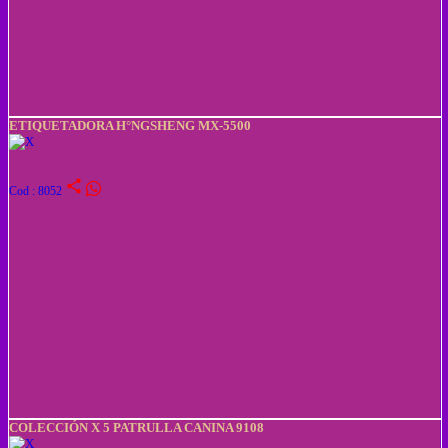
ETIQUETADORA H°NGSHENG MX-5500
share
Cod : 8052
COLECCIÓN X 5 PATRULLA CANINA 9108