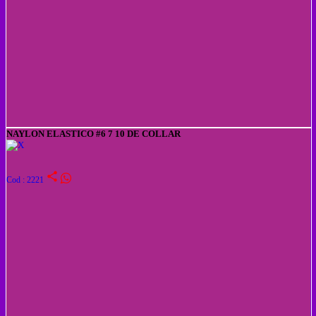
NAYLON ELASTICO #6 7 10 DE COLLAR
share
Cod : 2221