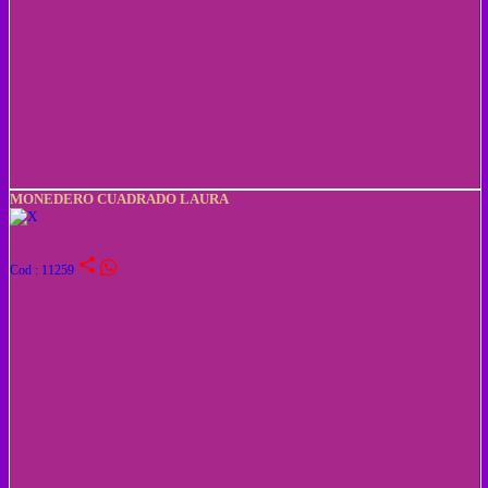
MONEDERO CUADRADO LAURA
share
Cod : 11259