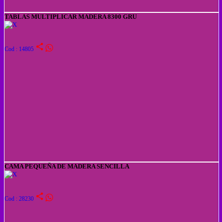
TABLAS MULTIPLICAR MADERA 8300 GRU
share
Cod : 14805
CAMA PEQUEÑA DE MADERA SENCILLA
share
Cod : 28230