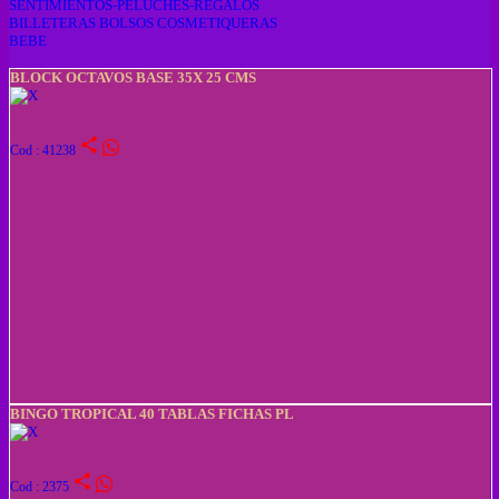
SENTIMIENTOS-PELUCHES-REGALOS
BILLETERAS BOLSOS COSMETIQUERAS
BEBE
BLOCK OCTAVOS BASE 35X 25 CMS
share
Cod : 41238
BINGO TROPICAL 40 TABLAS FICHAS PL
share
Cod : 2375