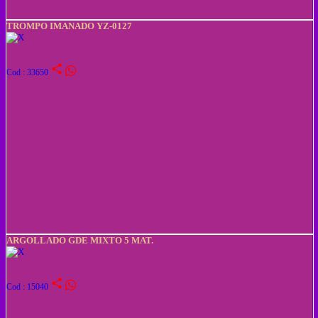
TROMPO IMANADO YZ-0127
share
Cod : 33650
ARGOLLADO GDE MIXTO 5 MAT.
share
Cod : 15040