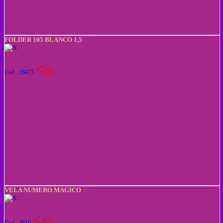
FOLDER 105 BLANCO 1,5
share
Cod : 16475
VELA NUMERO MAGICO
share
Cod : 3610