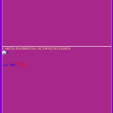
CARTULINA BRISTOL OCTAVO25X35X10UN
share
Cod : 2965