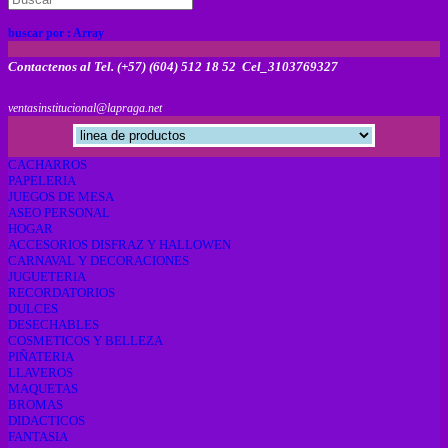
buscar por :
Array
Contactenos al Tel. (+57) (604) 512 18 52 Cel_3103769327
ventasinstitucional@lapraga.net
CACHARROS
PAPELERIA
JUEGOS DE MESA
ASEO PERSONAL
HOGAR
ACCESORIOS DISFRAZ Y HALLOWEN
CARNAVAL Y DECORACIONES
JUGUETERIA
RECORDATORIOS
DULCES
DESECHABLES
COSMETICOS Y BELLEZA
PIÑATERIA
LLAVEROS
MAQUETAS
BROMAS
DIDACTICOS
FANTASIA