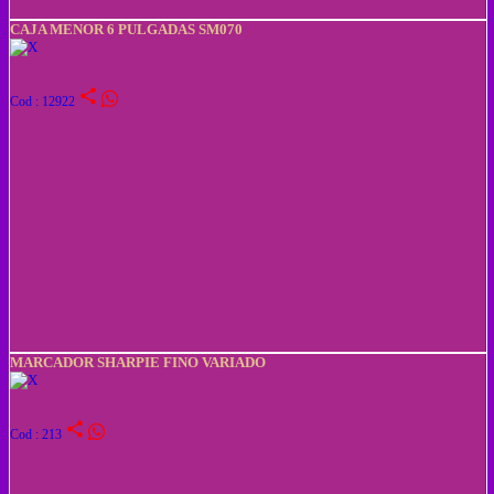
CAJA MENOR 6 PULGADAS SM070
share
Cod : 12922
MARCADOR SHARPIE FINO VARIADO
share
Cod : 213