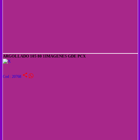
ARGOLLADO 105 80 1IMAGENES GDE PCX
share
Cod : 20768