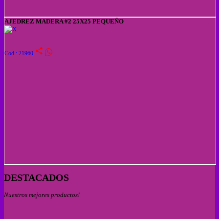
AJEDREZ MADERA #2 25X25 PEQUEÑO
share
Cod : 21960
DESTACADOS
Nuestros mejores productos!