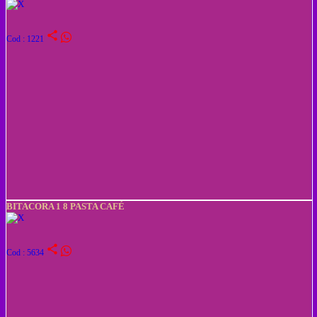
share
Cod : 1221
BITACORA 1 8 PASTA CAFÉ
share
Cod : 5634