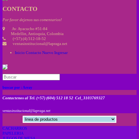
CONTACTO
Por favor dejenos sus comentarios!
Av. Ayacucho #51-84
Medellin, Antioquia, Colombia
(+57) (4) 512-18-52
ventasinstitucional@lapraga.net
Inicio
Contacto
Nuevo
Ingresar
buscar por :
Array
Contactenos al Tel. (+57) (604) 512 18 52 Cel_3103769327
ventasinstitucional@lapraga.net
CACHARROS
PAPELERIA
JUEGOS DE MESA