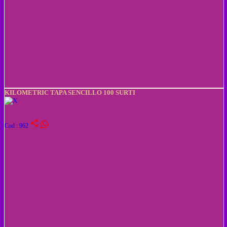
KILOMETRIC TAPA SENCILLO 100 SURTI
share
Cod : 962