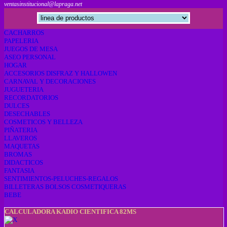
ventasinstitucional@lapraga.net
CACHARROS
PAPELERIA
JUEGOS DE MESA
ASEO PERSONAL
HOGAR
ACCESORIOS DISFRAZ Y HALLOWEN
CARNAVAL Y DECORACIONES
JUGUETERIA
RECORDATORIOS
DULCES
DESECHABLES
COSMETICOS Y BELLEZA
PIÑATERIA
LLAVEROS
MAQUETAS
BROMAS
DIDACTICOS
FANTASIA
SENTIMIENTOS-PELUCHES-REGALOS
BILLETERAS BOLSOS COSMETIQUERAS
BEBE
CALCULADORA KADIO CIENTIFICA 82MS