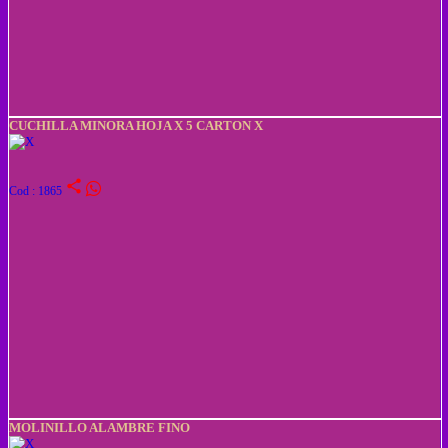
CUCHILLA MINORA HOJA X 5 CARTON X
share
Cod : 1865
MOLINILLO ALAMBRE FINO