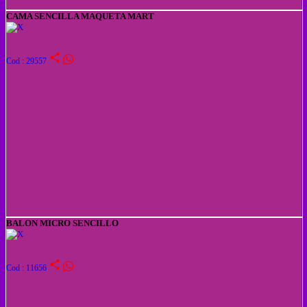
CAMA SENCILLA MAQUETA MART
share
Cod : 29557
BALON MICRO SENCILLO
share
Cod : 11656