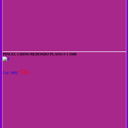
PINCEL CHINO REDONDO PLANO # 5 SM0
share
Cod : 9902