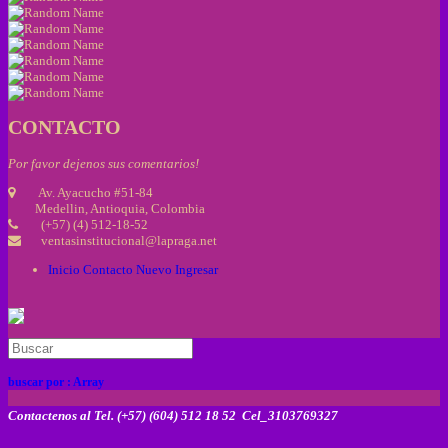
CONTACTO
Por favor dejenos sus comentarios!
Av. Ayacucho #51-84
Medellin, Antioquia, Colombia
(+57) (4) 512-18-52
ventasinstitucional@lapraga.net
Inicio
Contacto
Nuevo
Ingresar
buscar por :
Array
Contactenos al Tel. (+57) (604) 512 18 52 Cel_3103769327