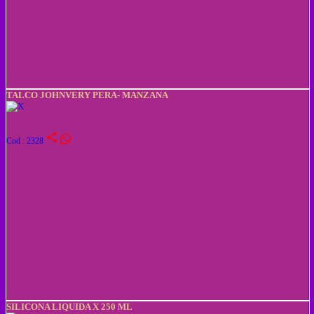
TALCO JOHNVERY PERA- MANZANA
share
Cod : 2328
SILICONA LIQUIDA X 250 ML