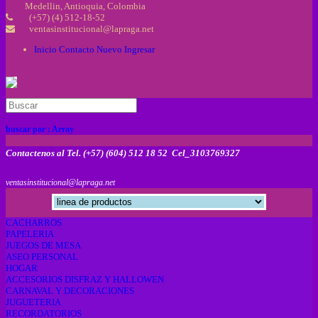
Medellin, Antioquia, Colombia
(+57) (4) 512-18-52
ventasinstitucional@lapraga.net
Inicio
Contacto
Nuevo
Ingresar
buscar por :
Array
Contactenos al Tel. (+57) (604) 512 18 52 Cel_3103769327
ventasinstitucional@lapraga.net
CACHARROS
PAPELERIA
JUEGOS DE MESA
ASEO PERSONAL
HOGAR
ACCESORIOS DISFRAZ Y HALLOWEN
CARNAVAL Y DECORACIONES
JUGUETERIA
RECORDATORIOS