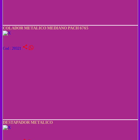
COLADOR METALICO MEDIANO PACH 6765
share
Cod : 29321
DESTAPADOR METALICO