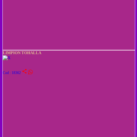
LIMPION TOHALLA
share
Cod : 18362