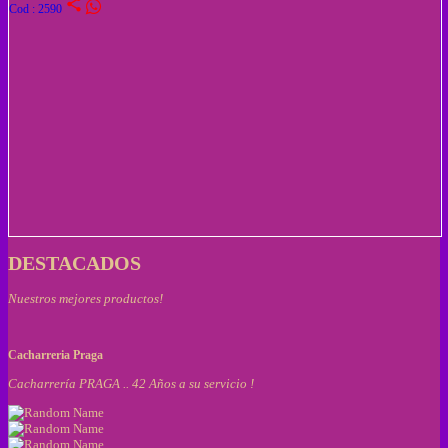
share
Cod : 2590
DESTACADOS
Nuestros mejores productos!
Cacharreria Praga
Cacharrería PRAGA .. 42 Años a su servicio !