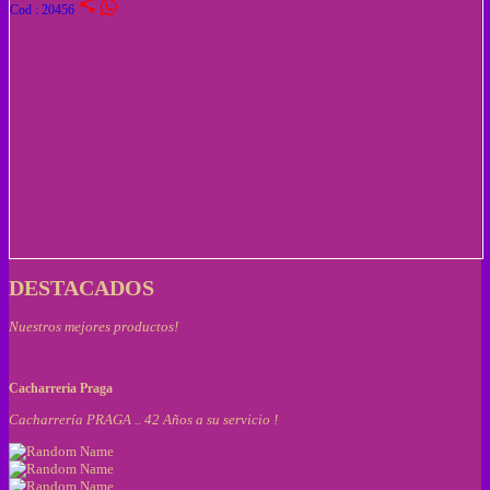
share
Cod : 20456
DESTACADOS
Nuestros mejores productos!
Cacharreria Praga
Cacharrería PRAGA .. 42 Años a su servicio !