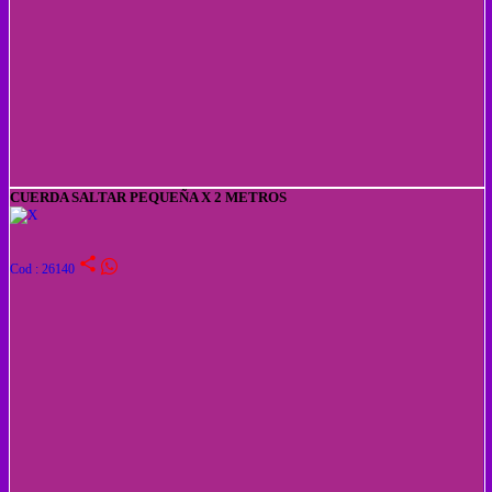
CUERDA SALTAR PEQUEÑA X 2 METROS
share
Cod : 26140