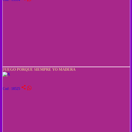
JUEGO PORQUE SIEMPRE YO MADERA
share
Cod : 18525