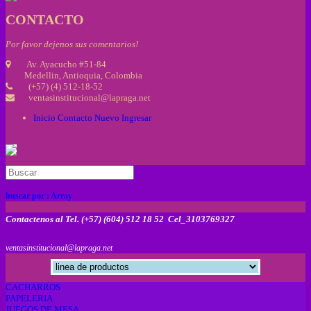
CONTACTO
Por favor dejenos sus comentarios!
Av. Ayacucho #51-84
Medellin, Antioquia, Colombia
(+57) (4) 512-18-52
ventasinstitucional@lapraga.net
Inicio
Contacto
Nuevo
Ingresar
buscar por :
Array
Contactenos al Tel. (+57) (604) 512 18 52 Cel_3103769327
ventasinstitucional@lapraga.net
CACHARROS
PAPELERIA
JUEGOS DE MESA