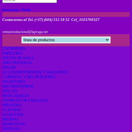
buscar por :
Array
Contactenos al Tel. (+57) (604) 512 18 52 Cel_3103769327
ventasinstitucional@lapraga.net
CACHARROS
PAPELERIA
JUEGOS DE MESA
ASEO PERSONAL
HOGAR
ACCESORIOS DISFRAZ Y HALLOWEN
CARNAVAL Y DECORACIONES
JUGUETERIA
RECORDATORIOS
DULCES
DESECHABLES
COSMETICOS Y BELLEZA
PIÑATERIA
LLAVEROS
MAQUETAS
BROMAS
DIDACTICOS
FANTASIA