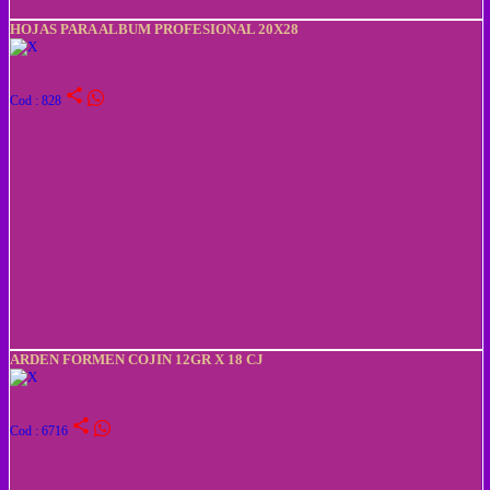
HOJAS PARA ALBUM PROFESIONAL 20X28
share
Cod : 828
ARDEN FORMEN COJIN 12GR X 18 CJ
share
Cod : 6716