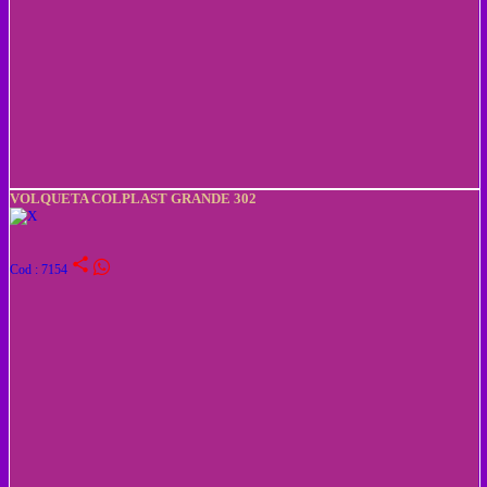
VOLQUETA COLPLAST GRANDE 302
share
Cod : 7154