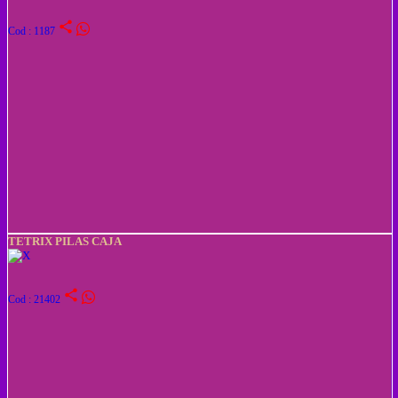
share
Cod : 1187
TETRIX PILAS CAJA
share
Cod : 21402