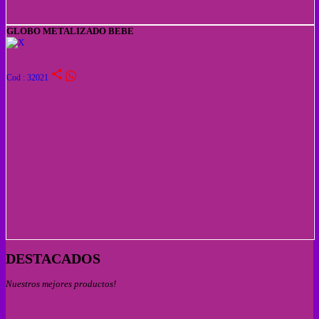
GLOBO METALIZADO BEBE
share
Cod : 32021
DESTACADOS
Nuestros mejores productos!