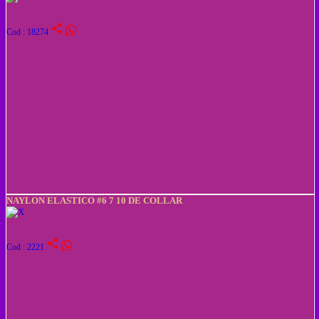
share
Cod : 18274
NAYLON ELASTICO #6 7 10 DE COLLAR
share
Cod : 2221