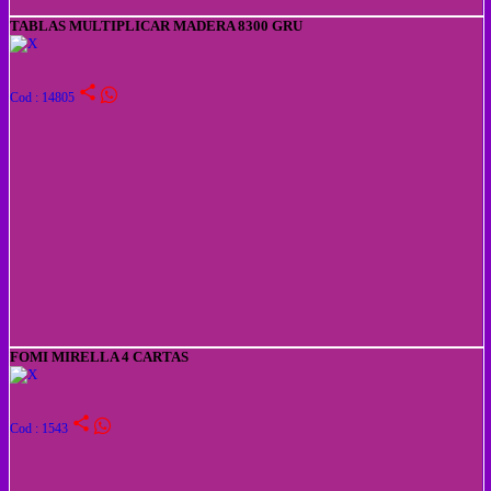
TABLAS MULTIPLICAR MADERA 8300 GRU
share
Cod : 14805
FOMI MIRELLA 4 CARTAS
share
Cod : 1543