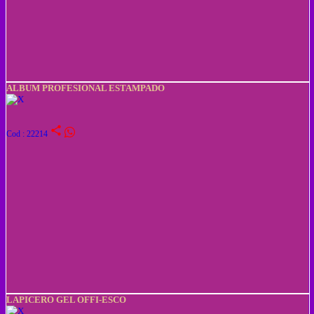
ALBUM PROFESIONAL ESTAMPADO
share
Cod : 22214
LAPICERO GEL OFFI-ESCO