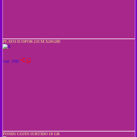
PLATO ICOPOR 23CM X20GDE
share
Cod : 2705
PONDS COJIN SURTIDO 10 GR