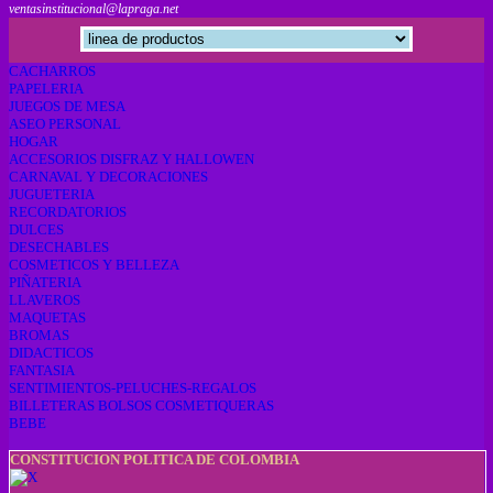
ventasinstitucional@lapraga.net
CACHARROS
PAPELERIA
JUEGOS DE MESA
ASEO PERSONAL
HOGAR
ACCESORIOS DISFRAZ Y HALLOWEN
CARNAVAL Y DECORACIONES
JUGUETERIA
RECORDATORIOS
DULCES
DESECHABLES
COSMETICOS Y BELLEZA
PIÑATERIA
LLAVEROS
MAQUETAS
BROMAS
DIDACTICOS
FANTASIA
SENTIMIENTOS-PELUCHES-REGALOS
BILLETERAS BOLSOS COSMETIQUERAS
BEBE
CONSTITUCION POLITICA DE COLOMBIA