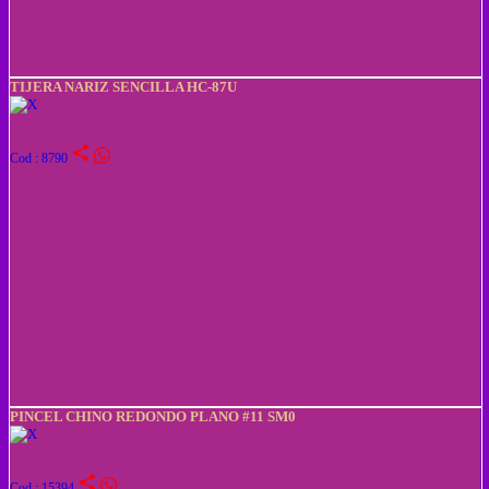
TIJERA NARIZ SENCILLA HC-87U
share
Cod : 8790
PINCEL CHINO REDONDO PLANO #11 SM0
share
Cod : 15394