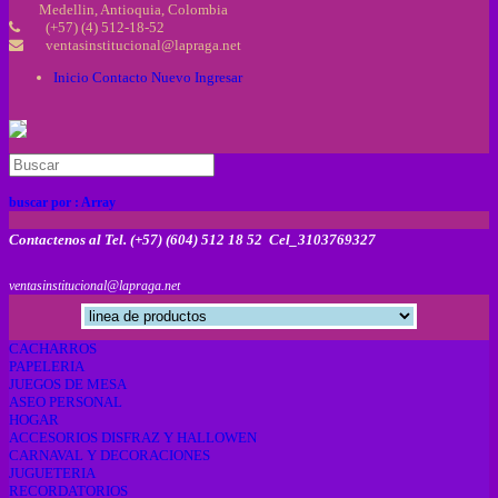
Medellin, Antioquia, Colombia
(+57) (4) 512-18-52
ventasinstitucional@lapraga.net
Inicio
Contacto
Nuevo
Ingresar
buscar por :
Array
Contactenos al Tel. (+57) (604) 512 18 52 Cel_3103769327
ventasinstitucional@lapraga.net
CACHARROS
PAPELERIA
JUEGOS DE MESA
ASEO PERSONAL
HOGAR
ACCESORIOS DISFRAZ Y HALLOWEN
CARNAVAL Y DECORACIONES
JUGUETERIA
RECORDATORIOS