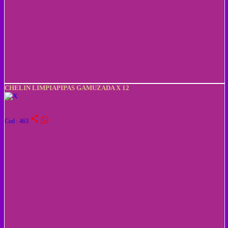
CHELIN LIMPIAPIPAS GAMUZADA X 12
share
Cod : 463