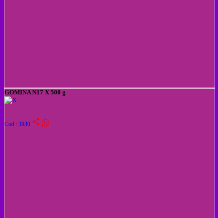
GOMINA N17 X 500 g
share
Cod : 3930