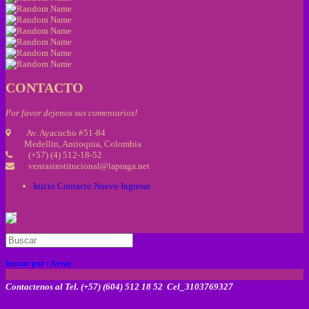
CONTACTO
Por favor dejenos sus comentarios!
Av. Ayacucho #51-84
Medellin, Antioquia, Colombia
(+57) (4) 512-18-52
ventasinstitucional@lapraga.net
Inicio
Contacto
Nuevo
Ingresar
buscar por :
Array
Contactenos al Tel. (+57) (604) 512 18 52 Cel_3103769327