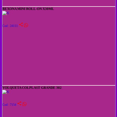
REXONA MINI ROLL-ON X30ML
share
Cod : 24111
VOLQUETA COLPLAST GRANDE 302
share
Cod : 7154