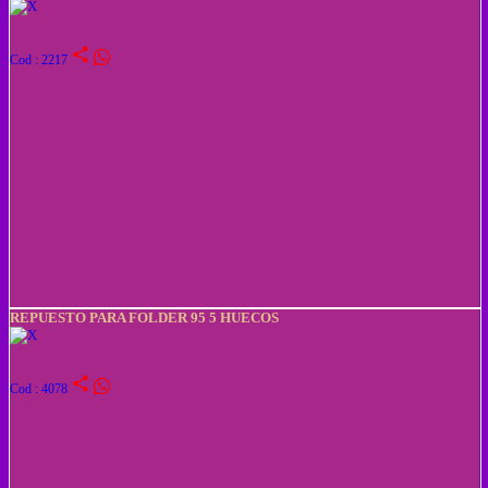
share
Cod : 2217
REPUESTO PARA FOLDER 95 5 HUECOS
share
Cod : 4078