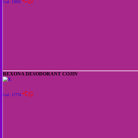
share
Cod : 13052
REXONA DESODORANT COJIN
share
Cod : 17774