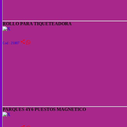
ROLLO PARA TIQUETEADORA
share
Cod : 21807
PARQUES 4Y6 PUESTOS MAGNETICO