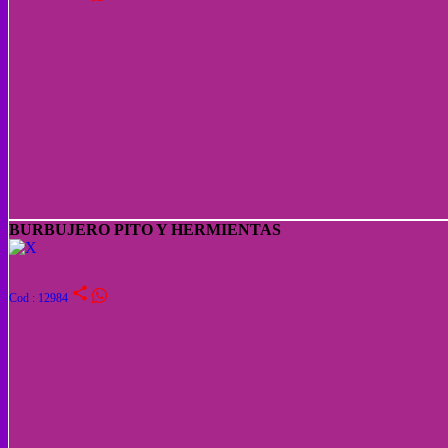
BURBUJERO PITO Y HERMIENTAS
share
Cod : 12984