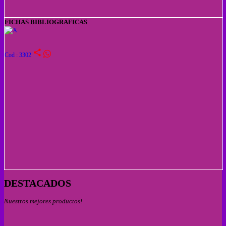
FICHAS BIBLIOGRAFICAS
share
Cod : 3302
DESTACADOS
Nuestros mejores productos!