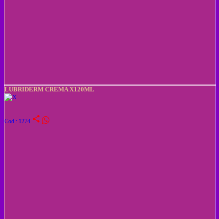
LUBRIDERM CREMA X120ML
share
Cod : 1274