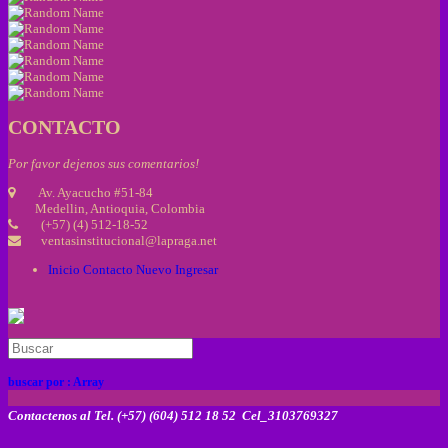
CONTACTO
Por favor dejenos sus comentarios!
Av. Ayacucho #51-84
Medellin, Antioquia, Colombia
(+57) (4) 512-18-52
ventasinstitucional@lapraga.net
Inicio
Contacto
Nuevo
Ingresar
buscar por :
Array
Contactenos al Tel. (+57) (604) 512 18 52 Cel_3103769327