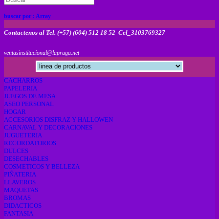
buscar por :
Array
Contactenos al Tel. (+57) (604) 512 18 52 Cel_3103769327
ventasinstitucional@lapraga.net
CACHARROS
PAPELERIA
JUEGOS DE MESA
ASEO PERSONAL
HOGAR
ACCESORIOS DISFRAZ Y HALLOWEN
CARNAVAL Y DECORACIONES
JUGUETERIA
RECORDATORIOS
DULCES
DESECHABLES
COSMETICOS Y BELLEZA
PIÑATERIA
LLAVEROS
MAQUETAS
BROMAS
DIDACTICOS
FANTASIA