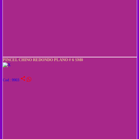
PINCEL CHINO REDONDO PLANO # 6 SM0
share
Cod : 9903