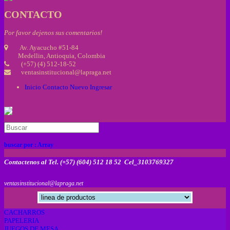
CONTACTO
Por favor dejenos sus comentarios!
Av. Ayacucho #51-84
Medellin, Antioquia, Colombia
(+57) (4) 512-18-52
ventasinstitucional@lapraga.net
Inicio
Contacto
Nuevo
Ingresar
buscar por :
Array
Contactenos al Tel. (+57) (604) 512 18 52 Cel_3103769327
ventasinstitucional@lapraga.net
CACHARROS
PAPELERIA
JUEGOS DE MESA