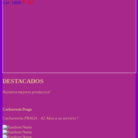
share
Cod : 14928
DESTACADOS
Nuestros mejores productos!
Cacharreria Praga
Cacharrería PRAGA .. 42 Años a su servicio !