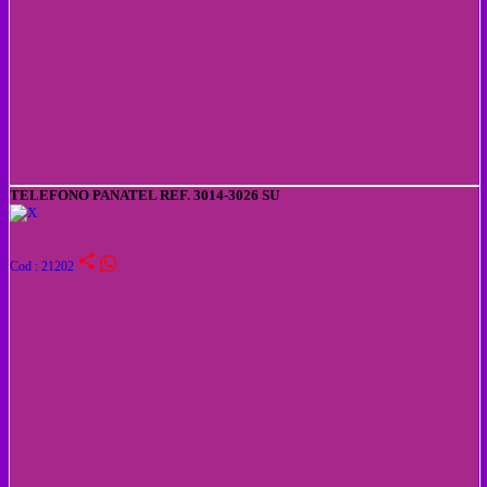
TELEFONO PANATEL REF. 3014-3026 SU
share
Cod : 21202