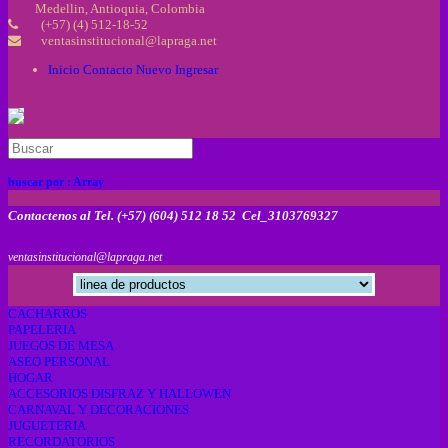
Medellin, Antioquia, Colombia
(+57) (4) 512-18-52
ventasinstitucional@lapraga.net
Inicio
Contacto
Nuevo
Ingresar
buscar por :
Array
Contactenos al Tel. (+57) (604) 512 18 52 Cel_3103769327
ventasinstitucional@lapraga.net
CACHARROS
PAPELERIA
JUEGOS DE MESA
ASEO PERSONAL
HOGAR
ACCESORIOS DISFRAZ Y HALLOWEN
CARNAVAL Y DECORACIONES
JUGUETERIA
RECORDATORIOS