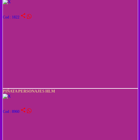
share
Cod : 1822
PIÑATA PERSONAJES HLM
share
Cod : 8960