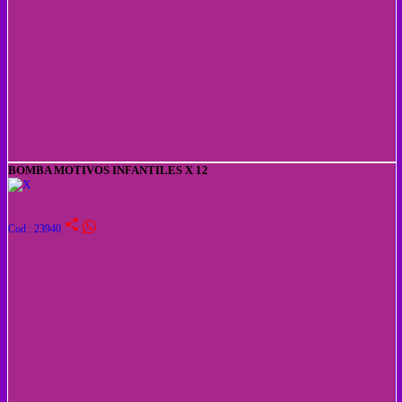
BOMBA MOTIVOS INFANTILES X 12
share
Cod : 23940