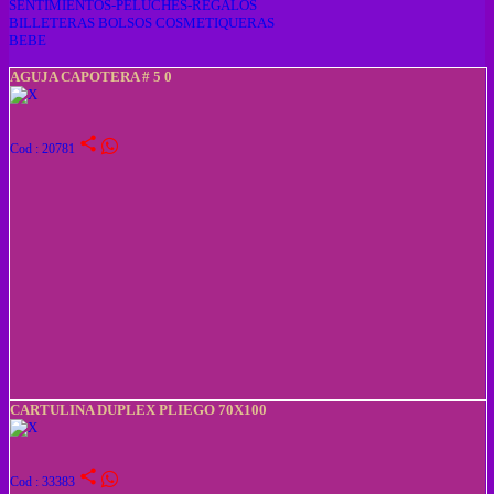
SENTIMIENTOS-PELUCHES-REGALOS
BILLETERAS BOLSOS COSMETIQUERAS
BEBE
AGUJA CAPOTERA # 5 0
share
Cod : 20781
CARTULINA DUPLEX PLIEGO 70X100
share
Cod : 33383