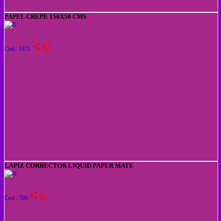
PAPEL CREPE 150X50 CMS
share
Cod : 1471
LAPIZ CORRECTOR LIQUID PAPER MATE
share
Cod : 706