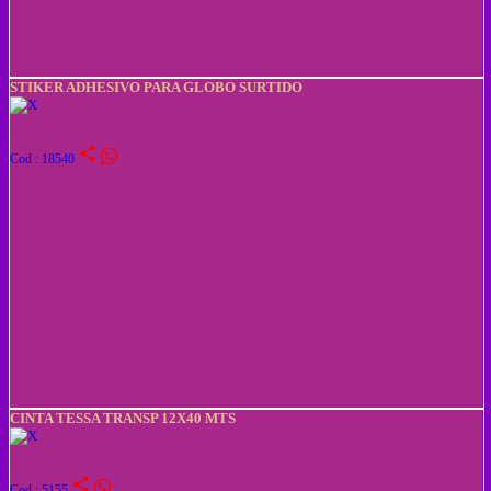
STIKER ADHESIVO PARA GLOBO SURTIDO
share
Cod : 18540
CINTA TESSA TRANSP 12X40 MTS
share
Cod : 5155