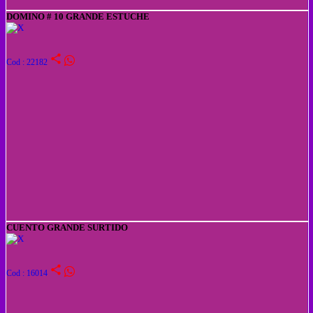
DOMINO # 10 GRANDE ESTUCHE
share
Cod : 22182
CUENTO GRANDE SURTIDO
share
Cod : 16014