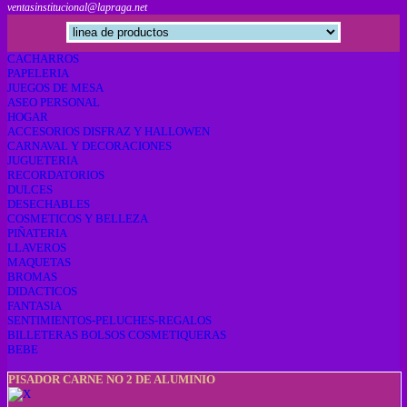
ventasinstitucional@lapraga.net
CACHARROS
PAPELERIA
JUEGOS DE MESA
ASEO PERSONAL
HOGAR
ACCESORIOS DISFRAZ Y HALLOWEN
CARNAVAL Y DECORACIONES
JUGUETERIA
RECORDATORIOS
DULCES
DESECHABLES
COSMETICOS Y BELLEZA
PIÑATERIA
LLAVEROS
MAQUETAS
BROMAS
DIDACTICOS
FANTASIA
SENTIMIENTOS-PELUCHES-REGALOS
BILLETERAS BOLSOS COSMETIQUERAS
BEBE
PISADOR CARNE NO 2 DE ALUMINIO