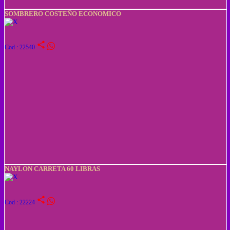
SOMBRERO COSTEÑO ECONOMICO
share
Cod : 22540
NAYLON CARRETA 60 LIBRAS
share
Cod : 22224