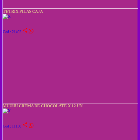
TETRIX PILAS CAJA
share
Cod : 21402
MUUUU CREMA DE CHOCOLATE X 12 UN
share
Cod : 11150