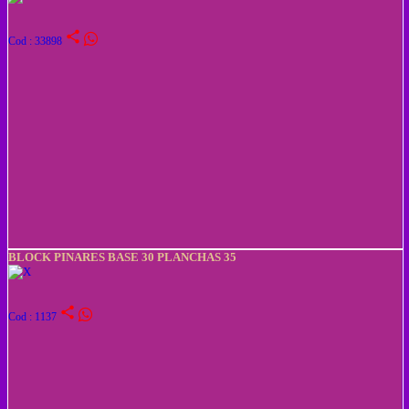
share
Cod : 33898
BLOCK PINARES BASE 30 PLANCHAS 35
share
Cod : 1137