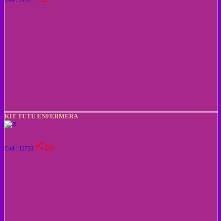
KIT TUTU ENFERMERA
share
Cod : 12731