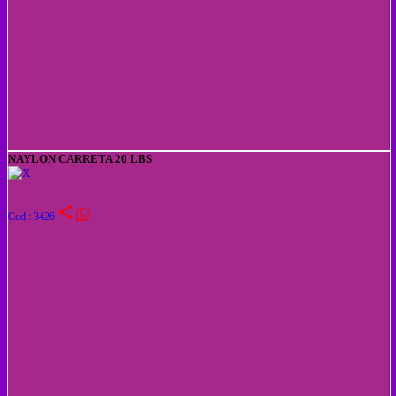
NAYLON CARRETA 20 LBS
share
Cod : 3426