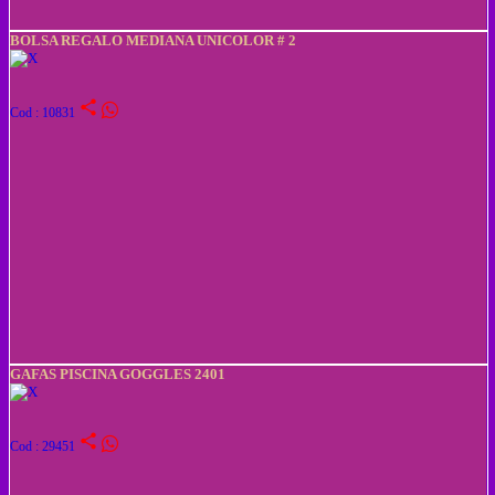
BOLSA REGALO MEDIANA UNICOLOR # 2
share
Cod : 10831
GAFAS PISCINA GOGGLES 2401
share
Cod : 29451