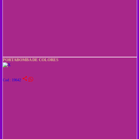
PORTABOMBA DE COLORES
share
Cod : 19642