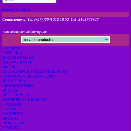
buscar por :
Array
Contactenos al Tel. (+57) (604) 512 18 52 Cel_3103769327
ventasinstitucional@lapraga.net
CACHARROS
PAPELERIA
JUEGOS DE MESA
ASEO PERSONAL
HOGAR
ACCESORIOS DISFRAZ Y HALLOWEN
CARNAVAL Y DECORACIONES
JUGUETERIA
RECORDATORIOS
DULCES
DESECHABLES
COSMETICOS Y BELLEZA
PIÑATERIA
LLAVEROS
MAQUETAS
BROMAS
DIDACTICOS
FANTASIA