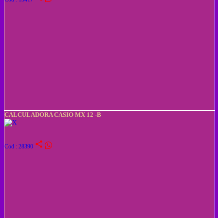
CALCULADORA CASIO MX 12 -B
share
Cod : 28390