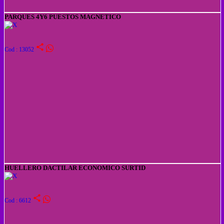
PARQUES 4Y6 PUESTOS MAGNETICO
share
Cod : 13052
HUELLERO DACTILAR ECONOMICO SURTID
share
Cod : 6612