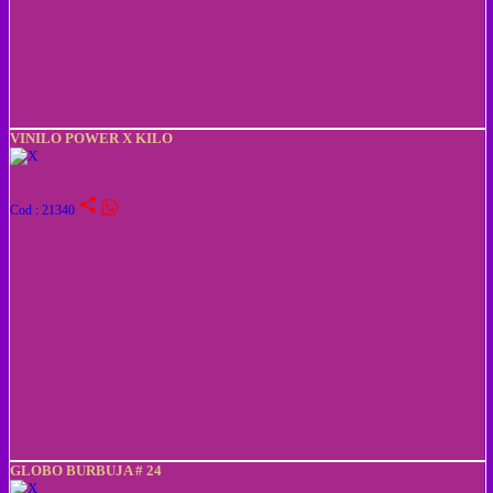
VINILO POWER X KILO
share
Cod : 21340
GLOBO BURBUJA # 24