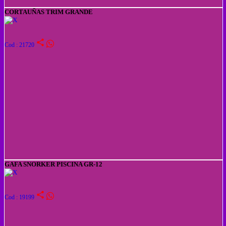
CORTAUÑAS TRIM GRANDE
share
Cod : 21720
GAFA SNORKER PISCINA GR-12
share
Cod : 19199