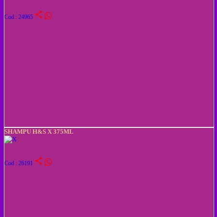
share
Cod : 24965
SHAMPU H&S X 375ML
share
Cod : 26191