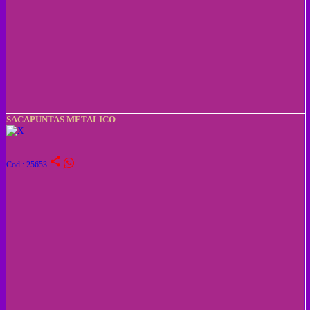
SACAPUNTAS METALICO
share
Cod : 25653