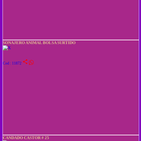
SONAJERO ANIMAL BOLSA SURTIDO
share
Cod : 11872
CANDADO CASTOR # 25