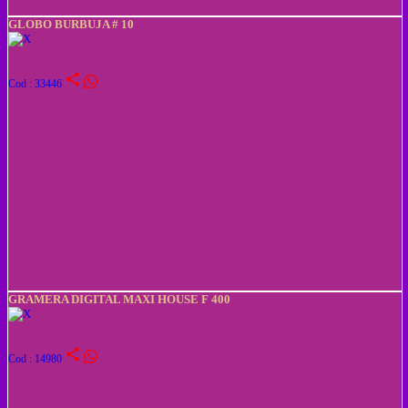
GLOBO BURBUJA # 10
share
Cod : 33446
GRAMERA DIGITAL MAXI HOUSE F 400
share
Cod : 14980