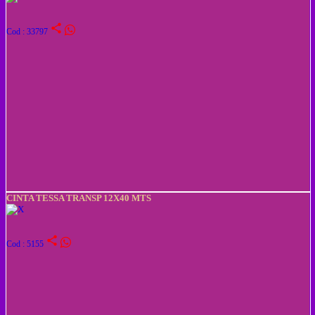
share
Cod : 33797
CINTA TESSA TRANSP 12X40 MTS
share
Cod : 5155