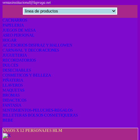
ventasinstitucional@lapraga.net
CACHARROS
PAPELERIA
JUEGOS DE MESA
ASEO PERSONAL
HOGAR
ACCESORIOS DISFRAZ Y HALLOWEN
CARNAVAL Y DECORACIONES
JUGUETERIA
RECORDATORIOS
DULCES
DESECHABLES
COSMETICOS Y BELLEZA
PIÑATERIA
LLAVEROS
MAQUETAS
BROMAS
DIDACTICOS
FANTASIA
SENTIMIENTOS-PELUCHES-REGALOS
BILLETERAS BOLSOS COSMETIQUERAS
BEBE
VASOS X 12 PERSONAJES HLM