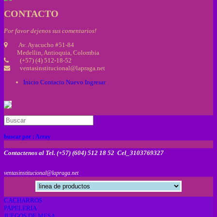
CONTACTO
Por favor dejenos sus comentarios!
Av. Ayacucho #51-84
Medellin, Antioquia, Colombia
(+57) (4) 512-18-52
ventasinstitucional@lapraga.net
Inicio
Contacto
Nuevo
Ingresar
buscar por :
Array
Contactenos al Tel. (+57) (604) 512 18 52 Cel_3103769327
ventasinstitucional@lapraga.net
CACHARROS
PAPELERIA
JUEGOS DE MESA