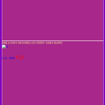
MILLOWS MASMELOS INDIV X6BS R2891
share
Cod : 2640