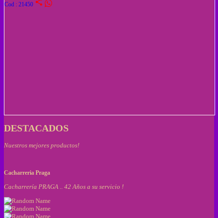
share
Cod : 21450
DESTACADOS
Nuestros mejores productos!
Cacharreria Praga
Cacharrería PRAGA .. 42 Años a su servicio !