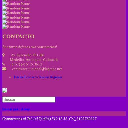
CONTACTO
Por favor dejenos sus comentarios!
Av. Ayacucho #51-84
Medellin, Antioquia, Colombia
(+57) (4) 512-18-52
ventasinstitucional@lapraga.net
Inicio
Contacto
Nuevo
Ingresar
buscar por :
Array
Contactenos al Tel. (+57) (604) 512 18 52 Cel_3103769327