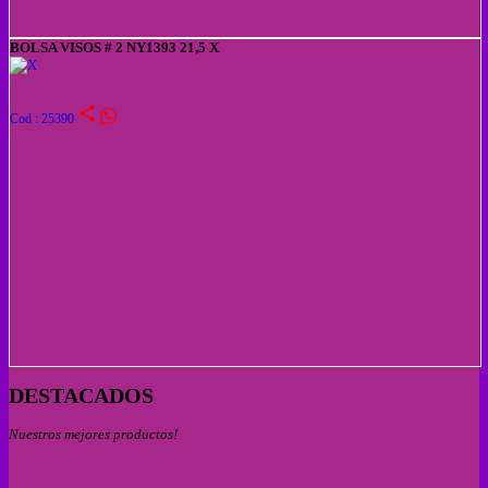
BOLSA VISOS # 2 NY1393 21,5 X
share
Cod : 25390
DESTACADOS
Nuestros mejores productos!