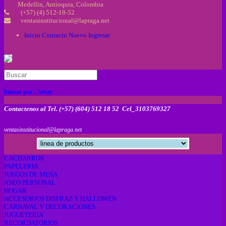
Medellin, Antioquia, Colombia
(+57) (4) 512-18-52
ventasinstitucional@lapraga.net
Inicio
Contacto
Nuevo
Ingresar
buscar por :
Array
Contactenos al Tel. (+57) (604) 512 18 52 Cel_3103769327
ventasinstitucional@lapraga.net
CACHARROS
PAPELERIA
JUEGOS DE MESA
ASEO PERSONAL
HOGAR
ACCESORIOS DISFRAZ Y HALLOWEN
CARNAVAL Y DECORACIONES
JUGUETERIA
RECORDATORIOS