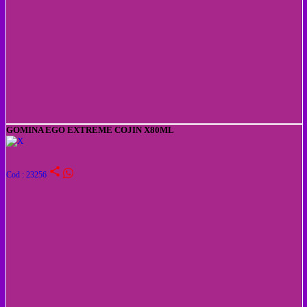
GOMINA EGO EXTREME COJIN X80ML
share
Cod : 23256