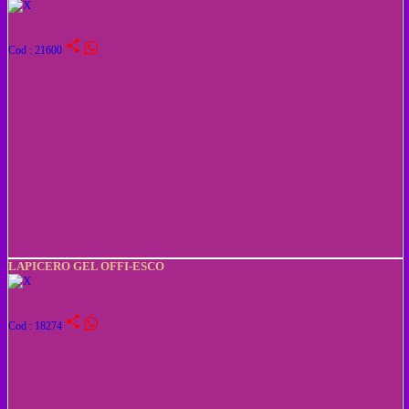
share
Cod : 21600
LAPICERO GEL OFFI-ESCO
share
Cod : 18274