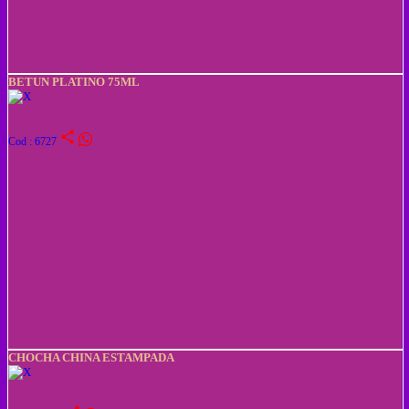
BETUN PLATINO 75ML
share
Cod : 6727
CHOCHA CHINA ESTAMPADA