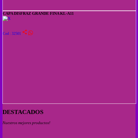
CAPA DISFRAZ GRANDE FINA KL-A11
share
Cod : 32501
DESTACADOS
Nuestros mejores productos!