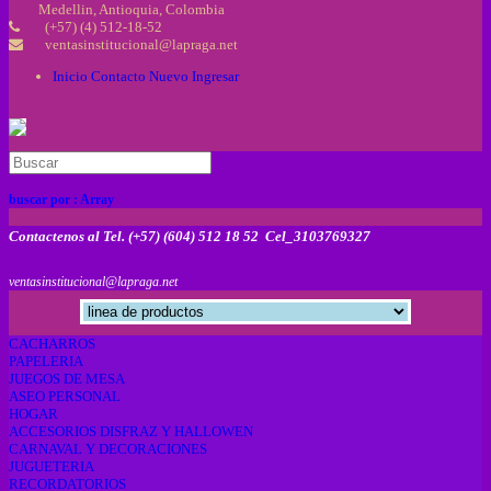
Medellin, Antioquia, Colombia
(+57) (4) 512-18-52
ventasinstitucional@lapraga.net
Inicio
Contacto
Nuevo
Ingresar
buscar por :
Array
Contactenos al Tel. (+57) (604) 512 18 52 Cel_3103769327
ventasinstitucional@lapraga.net
CACHARROS
PAPELERIA
JUEGOS DE MESA
ASEO PERSONAL
HOGAR
ACCESORIOS DISFRAZ Y HALLOWEN
CARNAVAL Y DECORACIONES
JUGUETERIA
RECORDATORIOS