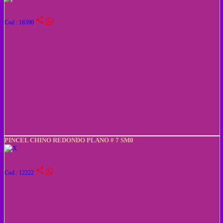
share
Cod : 18390
PINCEL CHINO REDONDO PLANO # 7 SM0
share
Cod : 12222