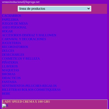
ventasinstitucional@lapraga.net
CACHARROS
PAPELERIA
JUEGOS DE MESA
ASEO PERSONAL
HOGAR
ACCESORIOS DISFRAZ Y HALLOWEN
CARNAVAL Y DECORACIONES
JUGUETERIA
RECORDATORIOS
DULCES
DESECHABLES
COSMETICOS Y BELLEZA
PIÑATERIA
LLAVEROS
MAQUETAS
BROMAS
DIDACTICOS
FANTASIA
SENTIMIENTOS-PELUCHES-REGALOS
BILLETERAS BOLSOS COSMETIQUERAS
BEBE
LADY SPEED CREMA X 100 GRS