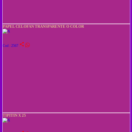
PAPEL CELOFAN TRANSPARENTE O COLOR
share
Cod : 2567
TIPITIN X 25