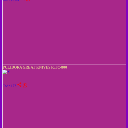
PULIDORA GREAT KNIVES R:TC-800
share
Cod : 177