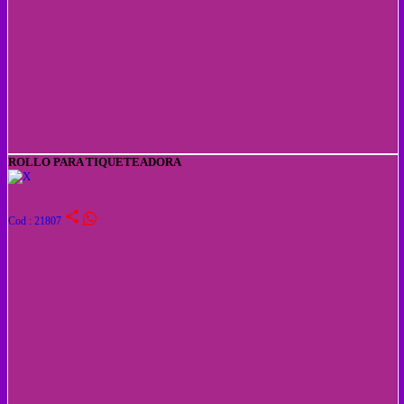
ROLLO PARA TIQUETEADORA
share
Cod : 21807