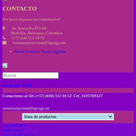
CONTACTO
Por favor dejenos sus comentarios!
Av. Ayacucho #51-84
Medellin, Antioquia, Colombia
(+57) (4) 512-18-52
ventasinstitucional@lapraga.net
Inicio
Contacto
Nuevo
Ingresar
buscar por :
Array
Contactenos al Tel. (+57) (604) 512 18 52 Cel_3103769327
ventasinstitucional@lapraga.net
CACHARROS
PAPELERIA
JUEGOS DE MESA