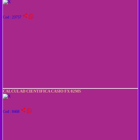
share
Cod : 23757
CALCULAD CIENTIFICA CASIO FX 82MS
share
Cod : 8468