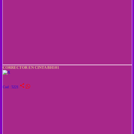
CORRECTOR EN CINTA BH101
share
Cod : 5221