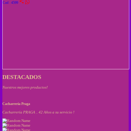
share
Cod : 4599
DESTACADOS
Nuestros mejores productos!
Cacharreria Praga
Cacharrería PRAGA .. 42 Años a su servicio !