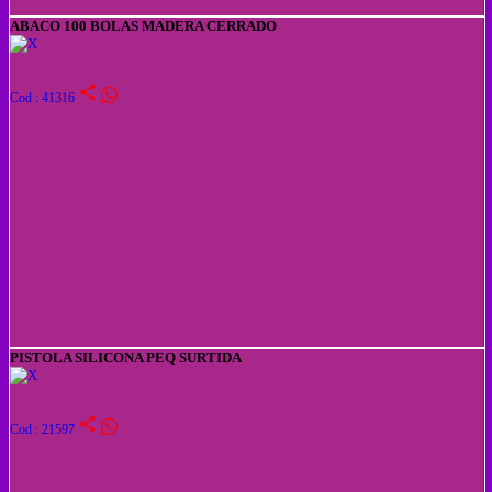
ABACO 100 BOLAS MADERA CERRADO
share
Cod : 41316
PISTOLA SILICONA PEQ SURTIDA
share
Cod : 21597