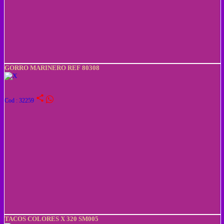
GORRO MARINERO REF 80308
share
Cod : 32259
TACOS COLORES X 320 SM005