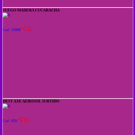
JUEGO MADERA CUCARACHA
share
Cod : 31808
DEST AXE AEROSOL SURTIDO
share
Cod : 929