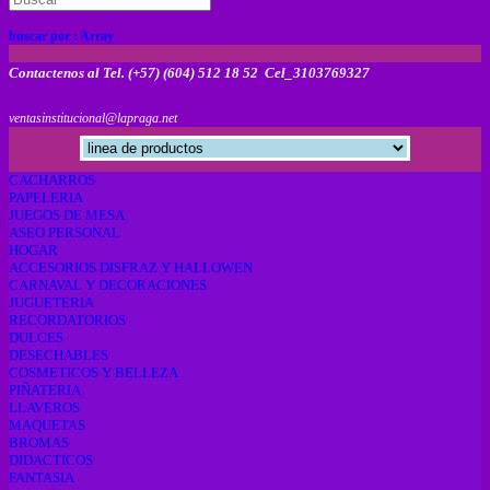
buscar por :
Array
Contactenos al Tel. (+57) (604) 512 18 52 Cel_3103769327
ventasinstitucional@lapraga.net
CACHARROS
PAPELERIA
JUEGOS DE MESA
ASEO PERSONAL
HOGAR
ACCESORIOS DISFRAZ Y HALLOWEN
CARNAVAL Y DECORACIONES
JUGUETERIA
RECORDATORIOS
DULCES
DESECHABLES
COSMETICOS Y BELLEZA
PIÑATERIA
LLAVEROS
MAQUETAS
BROMAS
DIDACTICOS
FANTASIA