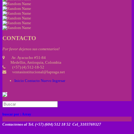
CONTACTO
Por favor dejenos sus comentarios!
Av. Ayacucho #51-84
Medellin, Antioquia, Colombia
(+57) (4) 512-18-52
ventasinstitucional@lapraga.net
Inicio
Contacto
Nuevo
Ingresar
buscar por :
Array
Contactenos al Tel. (+57) (604) 512 18 52 Cel_3103769327