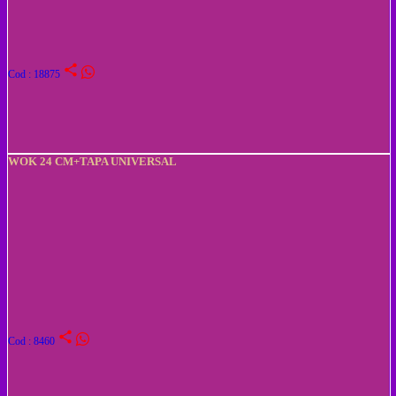
share
Cod : 18875
WOK 24 CM+TAPA UNIVERSAL
share
Cod : 8460