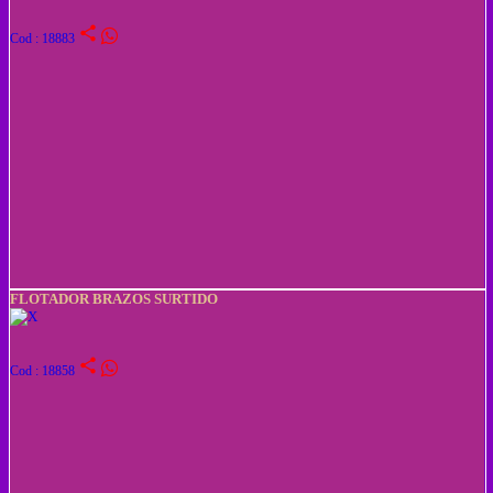
share
Cod : 18883
FLOTADOR BRAZOS SURTIDO
share
Cod : 18858