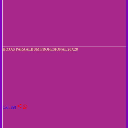
HOJAS PARA ALBUM PROFESIONAL 20X28
share
Cod : 828