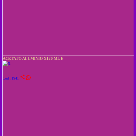
ACETATO ALUMINIO X120 ML E
share
Cod : 1941