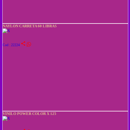
NAYLON CARRETA 60 LIBRAS
share
Cod : 22224
VINILO POWER COLOR X 125