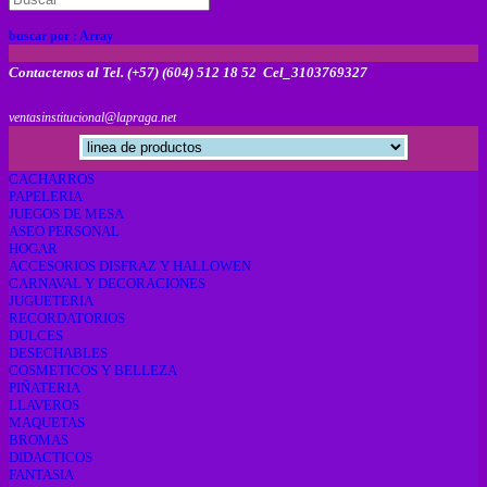
buscar por :
Array
Contactenos al Tel. (+57) (604) 512 18 52 Cel_3103769327
ventasinstitucional@lapraga.net
CACHARROS
PAPELERIA
JUEGOS DE MESA
ASEO PERSONAL
HOGAR
ACCESORIOS DISFRAZ Y HALLOWEN
CARNAVAL Y DECORACIONES
JUGUETERIA
RECORDATORIOS
DULCES
DESECHABLES
COSMETICOS Y BELLEZA
PIÑATERIA
LLAVEROS
MAQUETAS
BROMAS
DIDACTICOS
FANTASIA