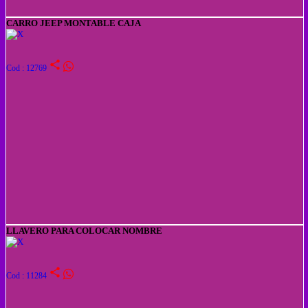
CARRO JEEP MONTABLE CAJA
share
Cod : 12769
LLAVERO PARA COLOCAR NOMBRE
share
Cod : 11284