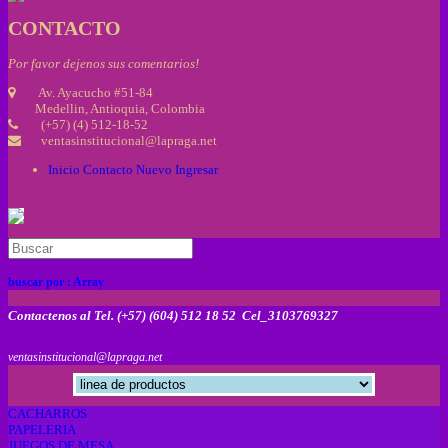
CONTACTO
Por favor dejenos sus comentarios!
Av. Ayacucho #51-84
Medellin, Antioquia, Colombia
(+57) (4) 512-18-52
ventasinstitucional@lapraga.net
Inicio
Contacto
Nuevo
Ingresar
buscar por :
Array
Contactenos al Tel. (+57) (604) 512 18 52 Cel_3103769327
ventasinstitucional@lapraga.net
CACHARROS
PAPELERIA
JUEGOS DE MESA