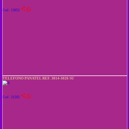
share
Cod : 13052
TELEFONO PANATEL REF. 3014-3026 SU
share
Cod : 21202