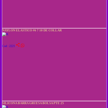
NAYLON ELASTICO #6 7 10 DE COLLAR
share
Cod : 2221
SILICONA BARRA GRUESA BOLSA PTE 25