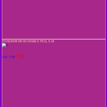
TENEDOR DESECHABLE PEQ. X 20
share
Cod : 1138