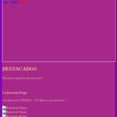
share
Cod : 10459
DESTACADOS
Nuestros mejores productos!
Cacharreria Praga
Cacharrería PRAGA .. 42 Años a su servicio !