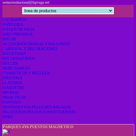
ventasinstitucional@lapraga.net
CACHARROS
PAPELERIA
JUEGOS DE MESA
ASEO PERSONAL
HOGAR
ACCESORIOS DISFRAZ Y HALLOWEN
CARNAVAL Y DECORACIONES
JUGUETERIA
RECORDATORIOS
DULCES
DESECHABLES
COSMETICOS Y BELLEZA
PIÑATERIA
LLAVEROS
MAQUETAS
BROMAS
DIDACTICOS
FANTASIA
SENTIMIENTOS-PELUCHES-REGALOS
BILLETERAS BOLSOS COSMETIQUERAS
BEBE
PARQUES 4Y6 PUESTOS MAGNETICO