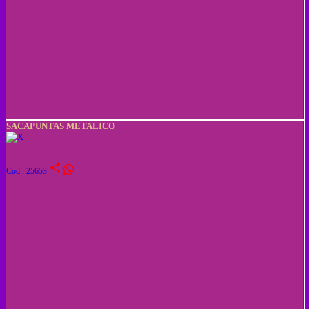
SACAPUNTAS METALICO
share
Cod : 25653