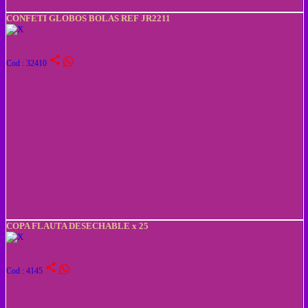
CONFETI GLOBOS BOLAS REF JR2211
share
Cod : 32410
COPA FLAUTA DESECHABLE x 25
share
Cod : 4145