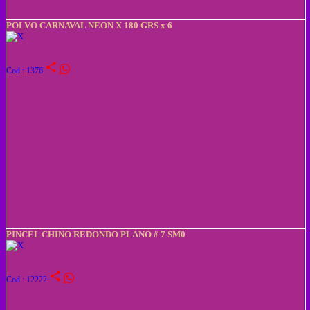
POLVO CARNAVAL NEON X 180 GRS x 6
share
Cod : 1376
PINCEL CHINO REDONDO PLANO # 7 SM0
share
Cod : 12222