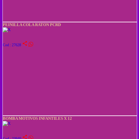
PEINILLA COLA RATON PCRD
share
Cod : 27628
BOMBA MOTIVOS INFANTILES X 12
share
Cod : 23940