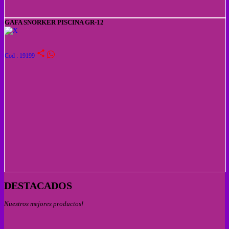
GAFA SNORKER PISCINA GR-12
share
Cod : 19199
DESTACADOS
Nuestros mejores productos!