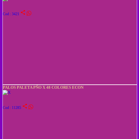
share
Cod : 3421
PALOS PALETA PÑO X 48 COLORES ECON
share
Cod : 11285