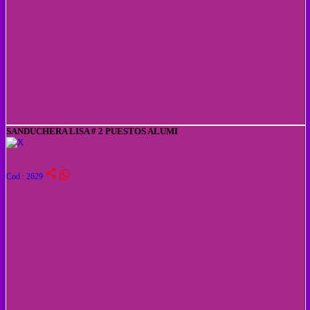
SANDUCHERA LISA # 2 PUESTOS ALUMI
share
Cod : 2629