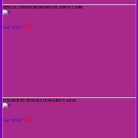
PINCEL CHINO REDONDO PLANO # 2 SM0
share
Cod : 12132
FOLDER 95 SENCILLO NEGRO Y AZUL
share
Cod : 28126