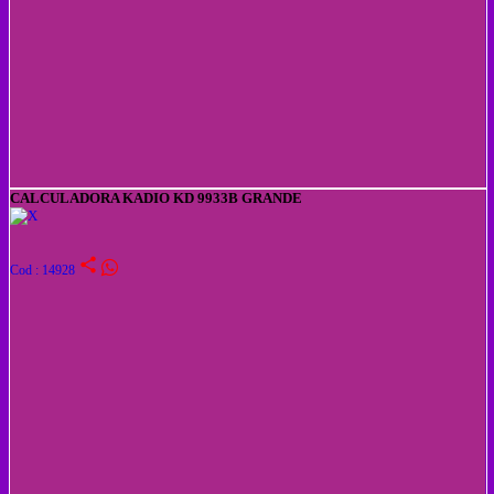
CALCULADORA KADIO KD 9933B GRANDE
share
Cod : 14928