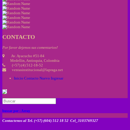
CONTACTO
Por favor dejenos sus comentarios!
Av. Ayacucho #51-84
Medellin, Antioquia, Colombia
(+57) (4) 512-18-52
ventasinstitucional@lapraga.net
Inicio
Contacto
Nuevo
Ingresar
buscar por :
Array
Contactenos al Tel. (+57) (604) 512 18 52 Cel_3103769327