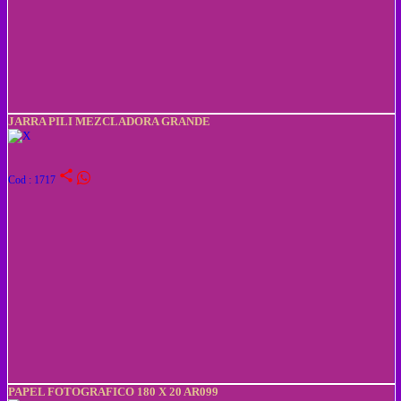
JARRA PILI MEZCLADORA GRANDE
share
Cod : 1717
PAPEL FOTOGRAFICO 180 X 20 AR099