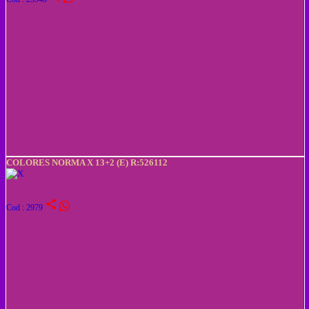
COLORES NORMA X 13+2 (E) R:526112
share
Cod : 2979