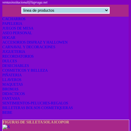
ventasinstitucional@lapraga.net
CACHARROS
PAPELERIA
JUEGOS DE MESA
ASEO PERSONAL
HOGAR
ACCESORIOS DISFRAZ Y HALLOWEN
CARNAVAL Y DECORACIONES
JUGUETERIA
RECORDATORIOS
DULCES
DESECHABLES
COSMETICOS Y BELLEZA
PIÑATERIA
LLAVEROS
MAQUETAS
BROMAS
DIDACTICOS
FANTASIA
SENTIMIENTOS-PELUCHES-REGALOS
BILLETERAS BOLSOS COSMETIQUERAS
BEBE
FIGURAS DE SILLETA SOLA ICOPOR