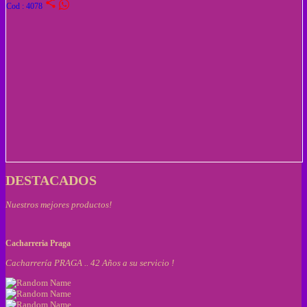
share
Cod : 4078
DESTACADOS
Nuestros mejores productos!
Cacharreria Praga
Cacharrería PRAGA .. 42 Años a su servicio !