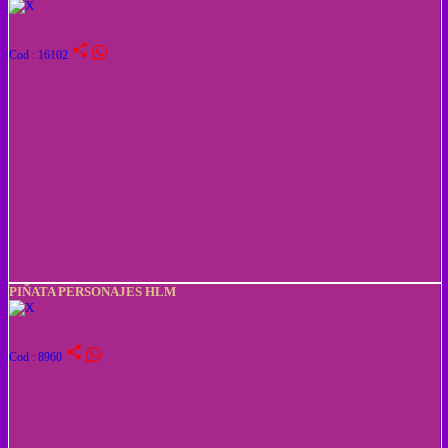
share
Cod : 16102
PIÑATA PERSONAJES HLM
share
Cod : 8960