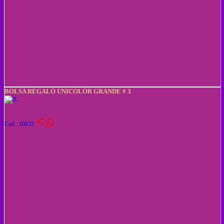
BOLSA REGALO UNICOLOR GRANDE # 3
share
Cod : 10832