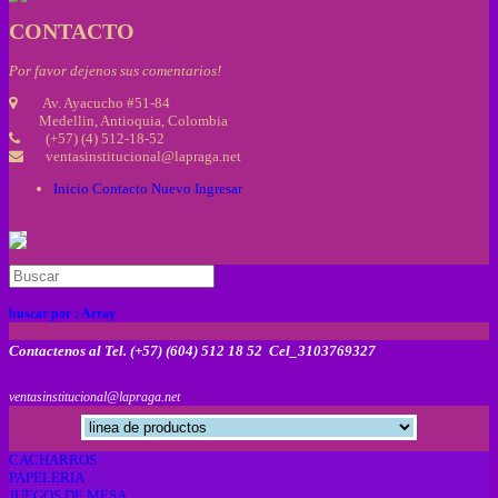
CONTACTO
Por favor dejenos sus comentarios!
Av. Ayacucho #51-84
Medellin, Antioquia, Colombia
(+57) (4) 512-18-52
ventasinstitucional@lapraga.net
Inicio
Contacto
Nuevo
Ingresar
buscar por :
Array
Contactenos al Tel. (+57) (604) 512 18 52 Cel_3103769327
ventasinstitucional@lapraga.net
CACHARROS
PAPELERIA
JUEGOS DE MESA