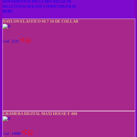
SENTIMIENTOS-PELUCHES-REGALOS
BILLETERAS BOLSOS COSMETIQUERAS
BEBE
NAYLON ELASTICO #6 7 10 DE COLLAR
share
Cod : 2221
GRAMERA DIGITAL MAXI HOUSE F 400
share
Cod : 14980