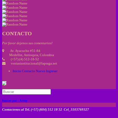
CONTACTO
Por favor dejenos sus comentarios!
Av. Ayacucho #51-84
Medellin, Antioquia, Colombia
(+57) (4) 512-18-52
ventasinstitucional@lapraga.net
Inicio
Contacto
Nuevo
Ingresar
buscar por :
Array
Contactenos al Tel. (+57) (604) 512 18 52 Cel_3103769327