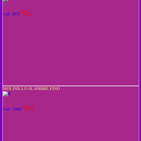
share
Cod : 3873
MOLINILLO ALAMBRE FINO
share
Cod : 13462