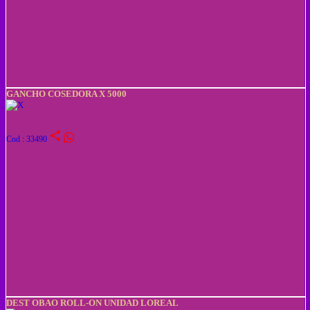
GANCHO COSEDORA X 5000
share
Cod : 33490
DEST OBAO ROLL-ON UNIDAD LOREAL