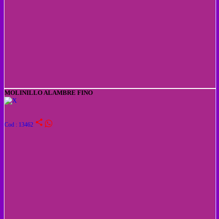
MOLINILLO ALAMBRE FINO
share
Cod : 13462