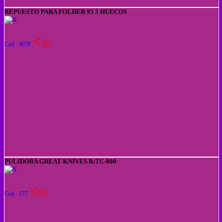
REPUESTO PARA FOLDER 95 5 HUECOS
share
Cod : 4078
PULIDORA GREAT KNIVES R:TC-800
share
Cod : 177