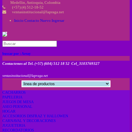
Medellin, Antioquia, Colombia
(+57) (4) 512-18-52
ventasinstitucional@lapraga.net
Inicio
Contacto
Nuevo
Ingresar
buscar por :
Array
Contactenos al Tel. (+57) (604) 512 18 52 Cel_3103769327
ventasinstitucional@lapraga.net
CACHARROS
PAPELERIA
JUEGOS DE MESA
ASEO PERSONAL
HOGAR
ACCESORIOS DISFRAZ Y HALLOWEN
CARNAVAL Y DECORACIONES
JUGUETERIA
RECORDATORIOS