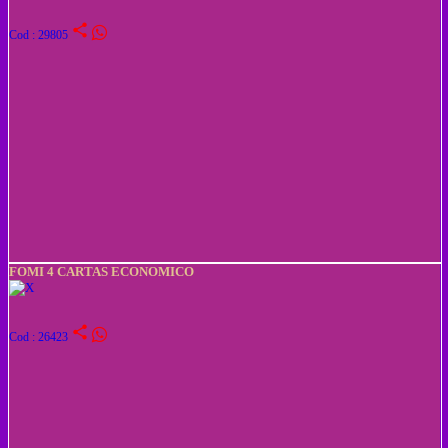
share
Cod : 29805
FOMI 4 CARTAS ECONOMICO
share
Cod : 26423