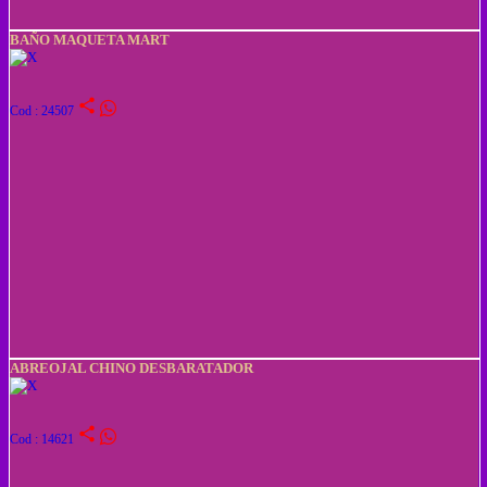
BAÑO MAQUETA MART
share
Cod : 24507
ABREOJAL CHINO DESBARATADOR
share
Cod : 14621