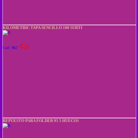
KILOMETRIC TAPA SENCILLO 100 SURTI
share
Cod : 962
REPUESTO PARA FOLDER 95 5 HUECOS