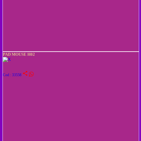
PAD MOUSE H02
share
Cod : 33558