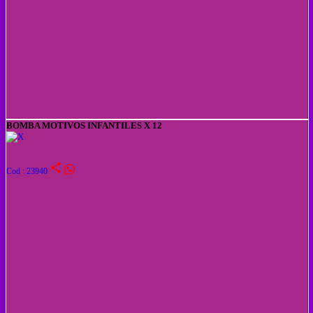
BOMBA MOTIVOS INFANTILES X 12
share
Cod : 23940