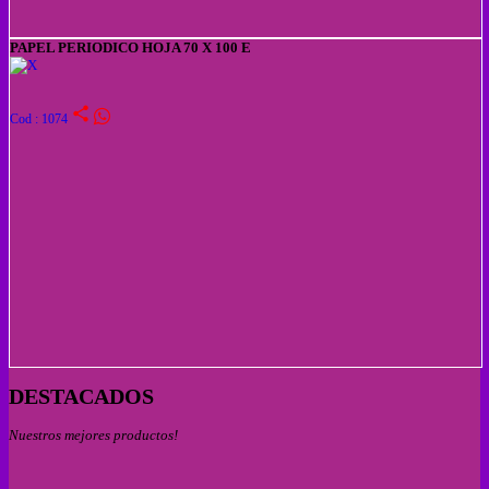
PAPEL PERIODICO HOJA 70 X 100 E
share
Cod : 1074
DESTACADOS
Nuestros mejores productos!