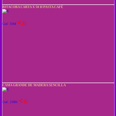
BITACORA CARTA X 50 H PASTA CAFÉ
share
Cod : 5164
CAMA GRANDE DE MADERA SENCILLA
share
Cod : 21901