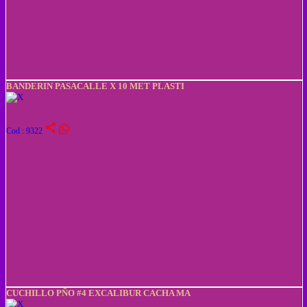
BANDERIN PASACALLE X 10 MET PLASTI
share
Cod : 9322
CUCHILLO PÑO #4 EXCALIBUR CACHA MA