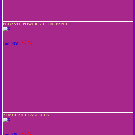
PEGANTE POWER KILO DE PAPEL
share
Cod : 29516
ALMOHADILLA SELLOS
share
Cod : 33624