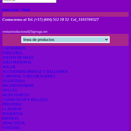
buscar por :
Array
Contactenos al Tel. (+57) (604) 512 18 52 Cel_3103769327
ventasinstitucional@lapraga.net
CACHARROS
PAPELERIA
JUEGOS DE MESA
ASEO PERSONAL
HOGAR
ACCESORIOS DISFRAZ Y HALLOWEN
CARNAVAL Y DECORACIONES
JUGUETERIA
RECORDATORIOS
DULCES
DESECHABLES
COSMETICOS Y BELLEZA
PIÑATERIA
LLAVEROS
MAQUETAS
BROMAS
DIDACTICOS
FANTASIA