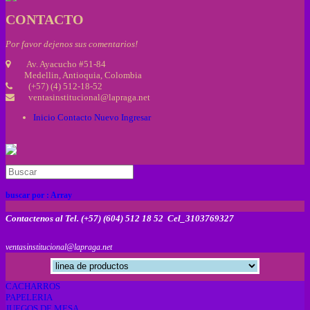
CONTACTO
Por favor dejenos sus comentarios!
Av. Ayacucho #51-84
Medellin, Antioquia, Colombia
(+57) (4) 512-18-52
ventasinstitucional@lapraga.net
Inicio
Contacto
Nuevo
Ingresar
buscar por :
Array
Contactenos al Tel. (+57) (604) 512 18 52 Cel_3103769327
ventasinstitucional@lapraga.net
CACHARROS
PAPELERIA
JUEGOS DE MESA