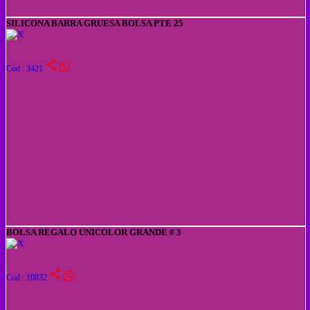
SILICONA BARRA GRUESA BOLSA PTE 25
share
Cod : 3421
BOLSA REGALO UNICOLOR GRANDE # 3
share
Cod : 10832