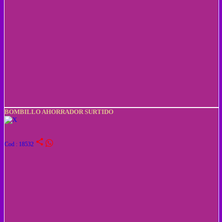
BOMBILLO AHORRADOR SURTIDO
share
Cod : 18532