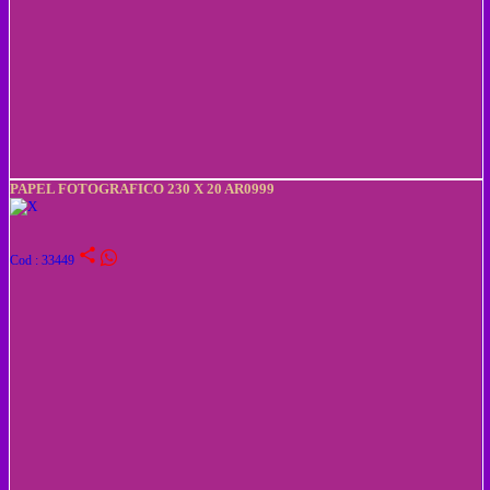
PAPEL FOTOGRAFICO 230 X 20 AR0999
share
Cod : 33449