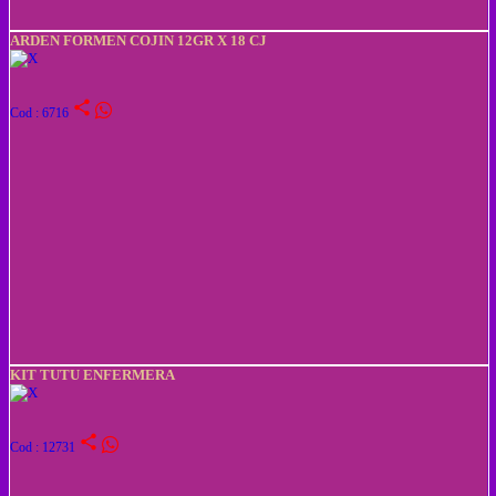
ARDEN FORMEN COJIN 12GR X 18 CJ
share
Cod : 6716
KIT TUTU ENFERMERA
share
Cod : 12731