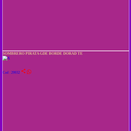
SOMBRERO PIRATA GDE BORDE DORAD TE
share
Cod : 29932