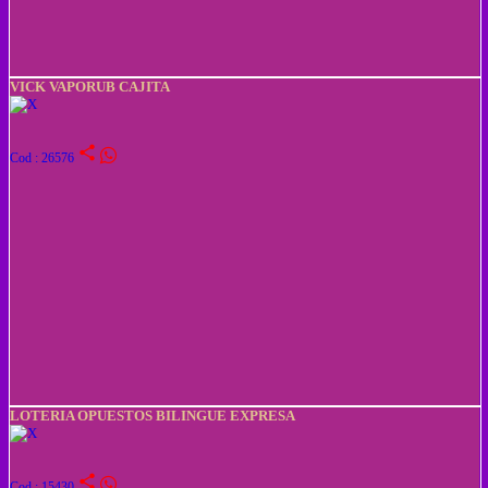
VICK VAPORUB CAJITA
share
Cod : 26576
LOTERIA OPUESTOS BILINGUE EXPRESA
share
Cod : 15430