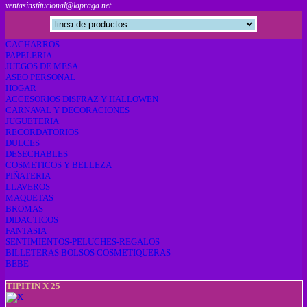
ventasinstitucional@lapraga.net
CACHARROS
PAPELERIA
JUEGOS DE MESA
ASEO PERSONAL
HOGAR
ACCESORIOS DISFRAZ Y HALLOWEN
CARNAVAL Y DECORACIONES
JUGUETERIA
RECORDATORIOS
DULCES
DESECHABLES
COSMETICOS Y BELLEZA
PIÑATERIA
LLAVEROS
MAQUETAS
BROMAS
DIDACTICOS
FANTASIA
SENTIMIENTOS-PELUCHES-REGALOS
BILLETERAS BOLSOS COSMETIQUERAS
BEBE
TIPITIN X 25