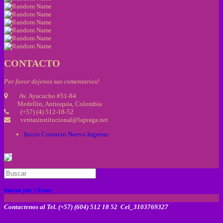
CONTACTO
Por favor dejenos sus comentarios!
Av. Ayacucho #51-84
Medellin, Antioquia, Colombia
(+57) (4) 512-18-52
ventasinstitucional@lapraga.net
Inicio
Contacto
Nuevo
Ingresar
buscar por :
Array
Contactenos al Tel. (+57) (604) 512 18 52 Cel_3103769327