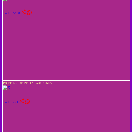
share
Cod : 15430
PAPEL CREPE 150X50 CMS
share
Cod : 1471