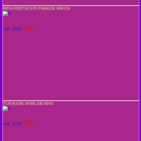
MINA IMITACION PARKER AR0326
share
Cod : 25531
TIJERA DE DOBLAR MINI
share
Cod : 22750