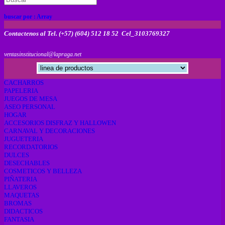
buscar por :
Array
Contactenos al Tel. (+57) (604) 512 18 52 Cel_3103769327
ventasinstitucional@lapraga.net
CACHARROS
PAPELERIA
JUEGOS DE MESA
ASEO PERSONAL
HOGAR
ACCESORIOS DISFRAZ Y HALLOWEN
CARNAVAL Y DECORACIONES
JUGUETERIA
RECORDATORIOS
DULCES
DESECHABLES
COSMETICOS Y BELLEZA
PIÑATERIA
LLAVEROS
MAQUETAS
BROMAS
DIDACTICOS
FANTASIA