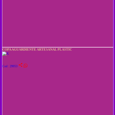
COPA AGUARDIENTE ARTESANAL PLASTIC
share
Cod : 29953