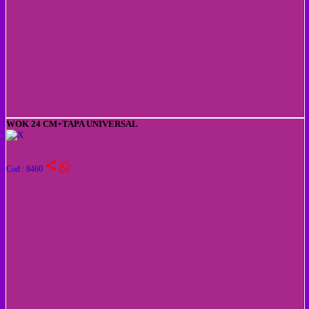
WOK 24 CM+TAPA UNIVERSAL
share
Cod : 8460