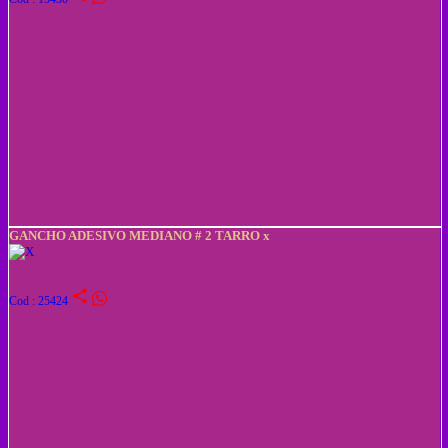
GANCHO ADESIVO MEDIANO # 2 TARRO x
share
Cod : 25424