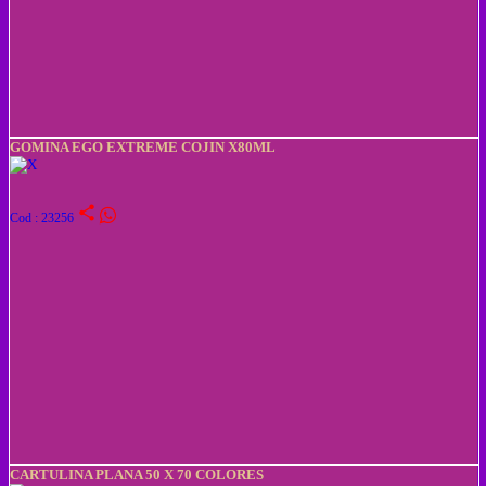
GOMINA EGO EXTREME COJIN X80ML
share
Cod : 23256
CARTULINA PLANA 50 X 70 COLORES