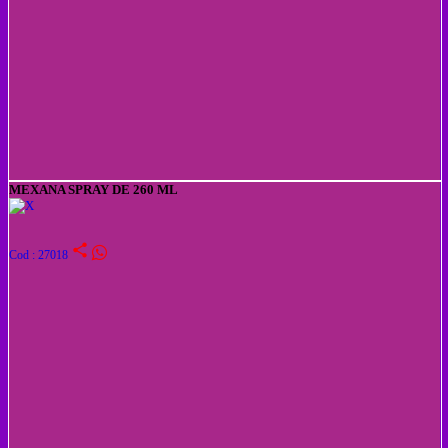
MEXANA SPRAY DE 260 ML
share
Cod : 27018