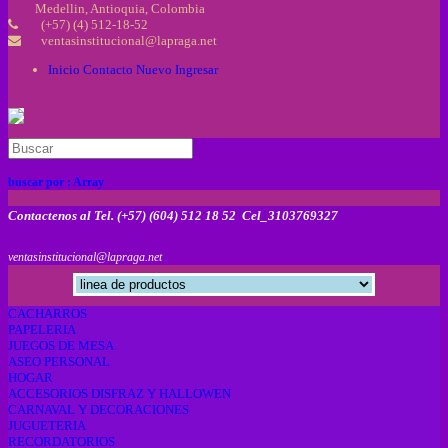
Medellin, Antioquia, Colombia
(+57) (4) 512-18-52
ventasinstitucional@lapraga.net
Inicio
Contacto
Nuevo
Ingresar
buscar por :
Array
Contactenos al Tel. (+57) (604) 512 18 52 Cel_3103769327
ventasinstitucional@lapraga.net
CACHARROS
PAPELERIA
JUEGOS DE MESA
ASEO PERSONAL
HOGAR
ACCESORIOS DISFRAZ Y HALLOWEN
CARNAVAL Y DECORACIONES
JUGUETERIA
RECORDATORIOS