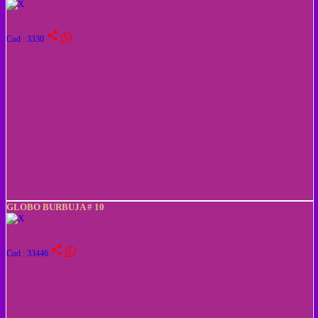
share
Cod : 3330
GLOBO BURBUJA # 10
share
Cod : 33446