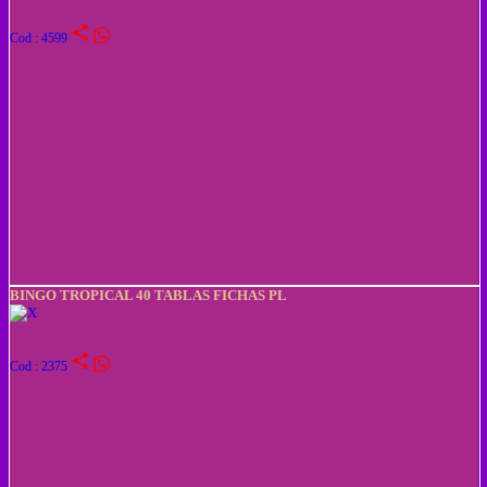
share
Cod : 4599
BINGO TROPICAL 40 TABLAS FICHAS PL
share
Cod : 2375