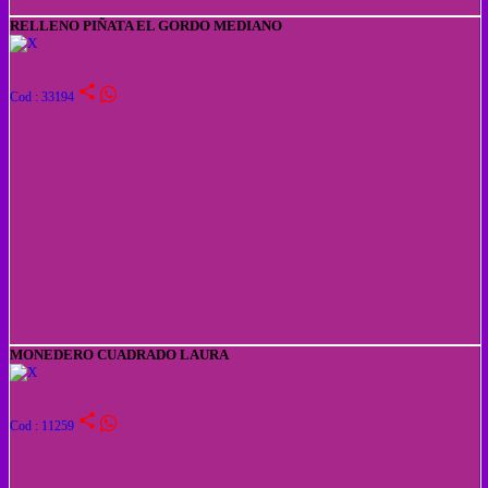
RELLENO PIÑATA EL GORDO MEDIANO
share
Cod : 33194
MONEDERO CUADRADO LAURA
share
Cod : 11259