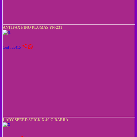
ANTIFAX FINO PLUMAS YN-231
share
Cod : 33415
LADY SPEED STICK X 40 G.BARRA