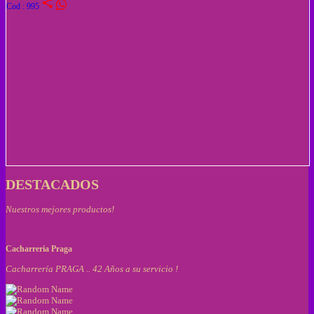
share
Cod : 995
DESTACADOS
Nuestros mejores productos!
Cacharreria Praga
Cacharrería PRAGA .. 42 Años a su servicio !