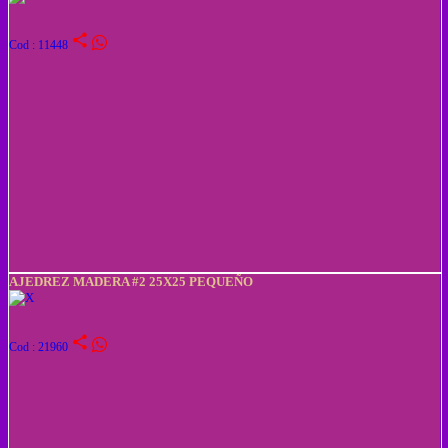
share
Cod : 11448
AJEDREZ MADERA #2 25X25 PEQUEÑO
share
Cod : 21960