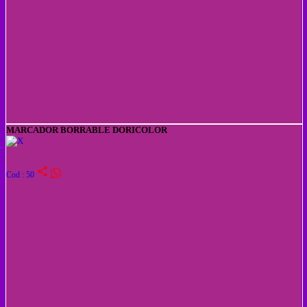
MARCADOR BORRABLE DORICOLOR
share
Cod : 50