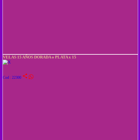
VELAS 15 AÑOS DORADA o PLATA x 15
share
Cod : 22300