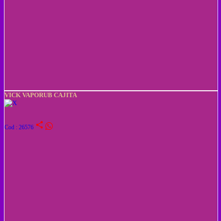
VICK VAPORUB CAJITA
share
Cod : 26576