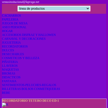
ventasinstitucional@lapraga.net
CACHARROS
PAPELERIA
JUEGOS DE MESA
ASEO PERSONAL
HOGAR
ACCESORIOS DISFRAZ Y HALLOWEN
CARNAVAL Y DECORACIONES
JUGUETERIA
RECORDATORIOS
DULCES
DESECHABLES
COSMETICOS Y BELLEZA
PIÑATERIA
LLAVEROS
MAQUETAS
BROMAS
DIDACTICOS
FANTASIA
SENTIMIENTOS-PELUCHES-REGALOS
BILLETERAS BOLSOS COSMETIQUERAS
BEBE
RECORDATORIO TETERO DECO ED-1