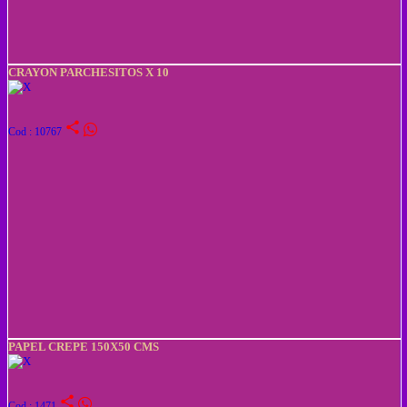
CRAYON PARCHESITOS X 10
share
Cod : 10767
PAPEL CREPE 150X50 CMS
share
Cod : 1471