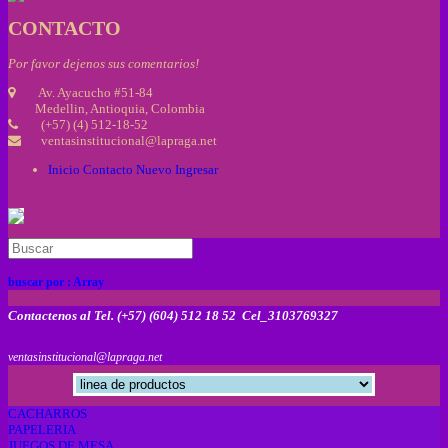
CONTACTO
Por favor dejenos sus comentarios!
Av. Ayacucho #51-84
Medellin, Antioquia, Colombia
(+57) (4) 512-18-52
ventasinstitucional@lapraga.net
Inicio
Contacto
Nuevo
Ingresar
buscar por :
Array
Contactenos al Tel. (+57) (604) 512 18 52 Cel_3103769327
ventasinstitucional@lapraga.net
CACHARROS
PAPELERIA
JUEGOS DE MESA