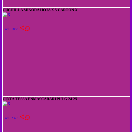
CUCHILLA MINORA HOJA X 5 CARTON X
share
Cod : 1865
CINTA TESSA ENMASCARAR1PULG 24 25
share
Cod : 7373