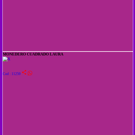
MONEDERO CUADRADO LAURA
share
Cod : 11259