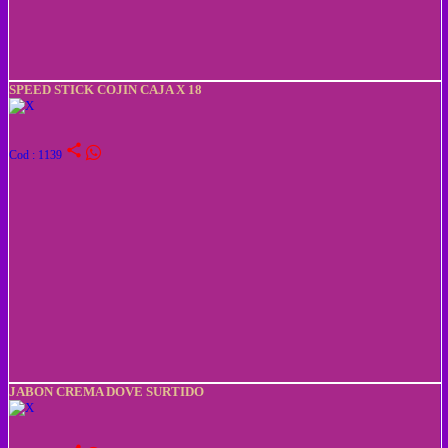
SPEED STICK COJIN CAJA X 18
share
Cod : 1139
JABON CREMA DOVE SURTIDO