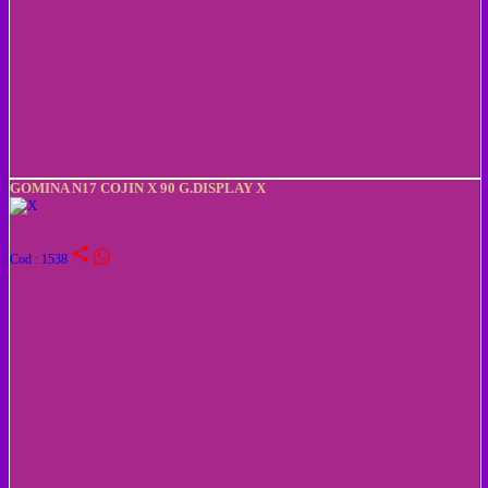
GOMINA N17 COJIN X 90 G.DISPLAY X
share
Cod : 1538