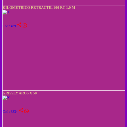
KILOMETRICO RETRACTIL 100 RT 1.0 M
share
Cod : 469
GRISSLY AROS X 50
share
Cod : 3334