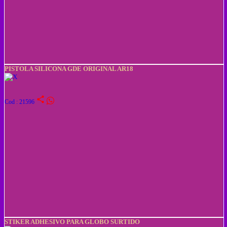
PISTOLA SILICONA GDE ORIGINAL AR18
share
Cod : 21596
STIKER ADHESIVO PARA GLOBO SURTIDO