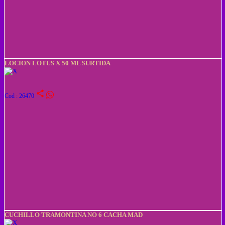
LOCION LOTUS X 50 ML SURTIDA
share
Cod : 26470
CUCHILLO TRAMONTINA NO 6 CACHA MAD