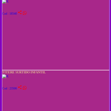
share
Cod : 18540
TITERE SURTIDO INFANTIL
share
Cod : 23506