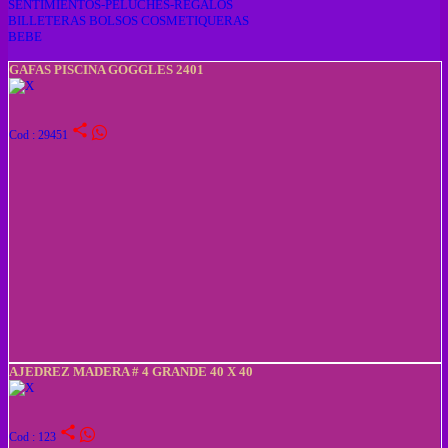
SENTIMIENTOS-PELUCHES-REGALOS
BILLETERAS BOLSOS COSMETIQUERAS
BEBE
GAFAS PISCINA GOGGLES 2401
share
Cod : 29451
AJEDREZ MADERA # 4 GRANDE 40 X 40
share
Cod : 123