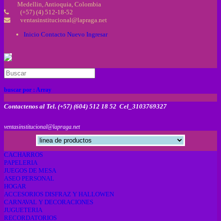
Medellin, Antioquia, Colombia
(+57) (4) 512-18-52
ventasinstitucional@lapraga.net
Inicio
Contacto
Nuevo
Ingresar
buscar por :
Array
Contactenos al Tel. (+57) (604) 512 18 52 Cel_3103769327
ventasinstitucional@lapraga.net
CACHARROS
PAPELERIA
JUEGOS DE MESA
ASEO PERSONAL
HOGAR
ACCESORIOS DISFRAZ Y HALLOWEN
CARNAVAL Y DECORACIONES
JUGUETERIA
RECORDATORIOS