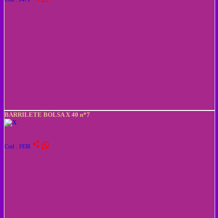
BARRILETE BOLSA X 40 n*7
share
Cod : 1938