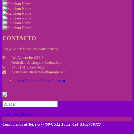
CONTACTO
Por favor dejenos sus comentarios!
Av. Ayacucho #51-84
Medellin, Antioquia, Colombia
(+57) (4) 512-18-52
ventasinstitucional@lapraga.net
Inicio
Contacto
Nuevo
Ingresar
buscar por :
Array
Contactenos al Tel. (+57) (604) 512 18 52 Cel_3103769327