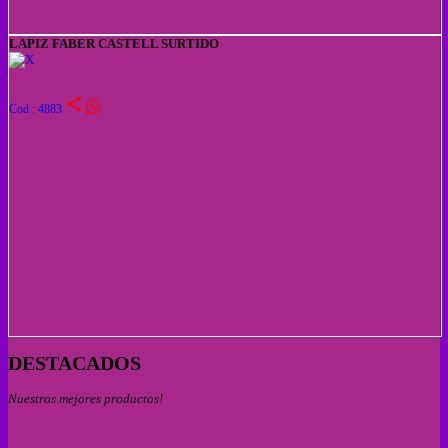
LAPIZ FABER CASTELL SURTIDO
share
Cod : 4883
DESTACADOS
Nuestros mejores productos!