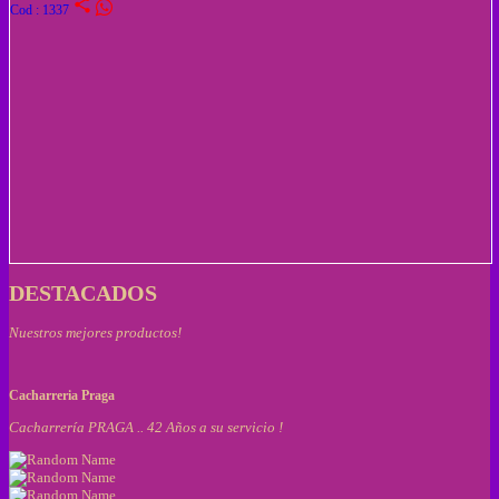
share
Cod : 1337
DESTACADOS
Nuestros mejores productos!
Cacharreria Praga
Cacharrería PRAGA .. 42 Años a su servicio !