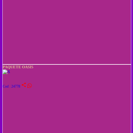
PAQUETE OASIS
share
Cod : 24778