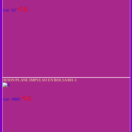
share
Cod : 327
AVION PLANE IMPULSO EN BOLSA 801-1
share
Cod : 19665