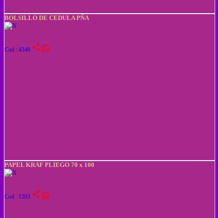
BOLSILLO DE CEDULA PÑA
share
Cod : 4348
PAPEL KRAF PLIEGO 70 x 100
share
Cod : 1203