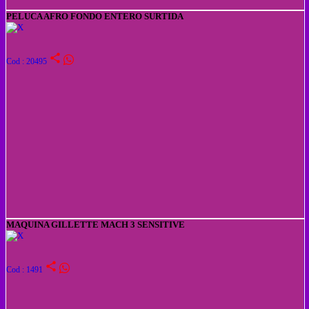
PELUCA AFRO FONDO ENTERO SURTIDA
share
Cod : 20495
MAQUINA GILLETTE MACH 3 SENSITIVE
share
Cod : 1491