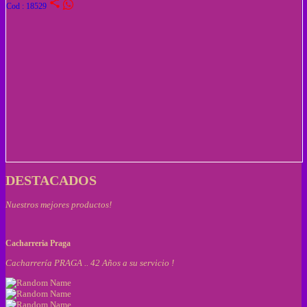
share
Cod : 18529
DESTACADOS
Nuestros mejores productos!
Cacharreria Praga
Cacharrería PRAGA .. 42 Años a su servicio !