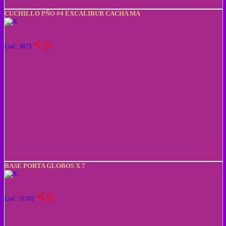
CUCHILLO PÑO #4 EXCALIBUR CACHA MA
share
Cod : 3873
BASE PORTA GLOBOS X 7
share
Cod : 31762