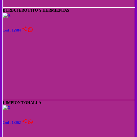
BURBUJERO PITO Y HERMIENTAS
share
Cod : 12984
LIMPION TOHALLA
share
Cod : 18362