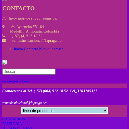
CONTACTO
Por favor dejenos sus comentarios!
Av. Ayacucho #51-84
Medellin, Antioquia, Colombia
(+57) (4) 512-18-52
ventasinstitucional@lapraga.net
Inicio
Contacto
Nuevo
Ingresar
buscar por :
Array
Contactenos al Tel. (+57) (604) 512 18 52 Cel_3103769327
ventasinstitucional@lapraga.net
CACHARROS
PAPELERIA
JUEGOS DE MESA