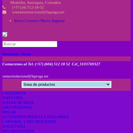
Medellin, Antioquia, Colombia
(+57) (4) 512-18-52
ventasinstitucional@lapraga.net
Inicio
Contacto
Nuevo
Ingresar
buscar por :
Array
Contactenos al Tel. (+57) (604) 512 18 52 Cel_3103769327
ventasinstitucional@lapraga.net
CACHARROS
PAPELERIA
JUEGOS DE MESA
ASEO PERSONAL
HOGAR
ACCESORIOS DISFRAZ Y HALLOWEN
CARNAVAL Y DECORACIONES
JUGUETERIA
RECORDATORIOS