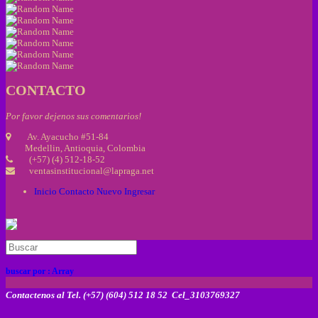
CONTACTO
Por favor dejenos sus comentarios!
Av. Ayacucho #51-84
Medellin, Antioquia, Colombia
(+57) (4) 512-18-52
ventasinstitucional@lapraga.net
Inicio
Contacto
Nuevo
Ingresar
buscar por :
Array
Contactenos al Tel. (+57) (604) 512 18 52 Cel_3103769327