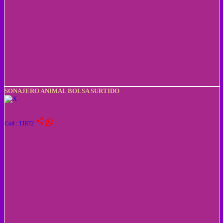
SONAJERO ANIMAL BOLSA SURTIDO
share
Cod : 11872