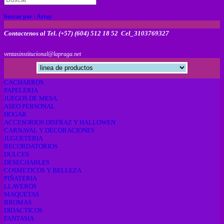
buscar por :
Array
Contactenos al Tel. (+57) (604) 512 18 52 Cel_3103769327
ventasinstitucional@lapraga.net
CACHARROS
PAPELERIA
JUEGOS DE MESA
ASEO PERSONAL
HOGAR
ACCESORIOS DISFRAZ Y HALLOWEN
CARNAVAL Y DECORACIONES
JUGUETERIA
RECORDATORIOS
DULCES
DESECHABLES
COSMETICOS Y BELLEZA
PIÑATERIA
LLAVEROS
MAQUETAS
BROMAS
DIDACTICOS
FANTASIA