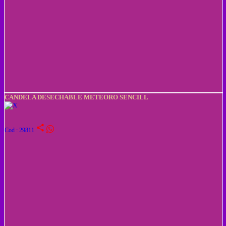
CANDELA DESECHABLE METEORO SENCILL
share
Cod : 29811