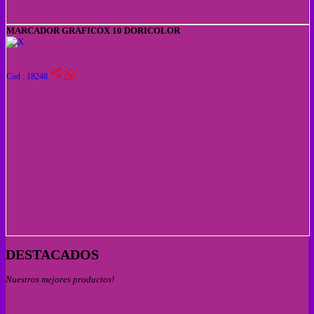
MARCADOR GRAFICOX 10 DORICOLOR
share
Cod : 18248
DESTACADOS
Nuestros mejores productos!