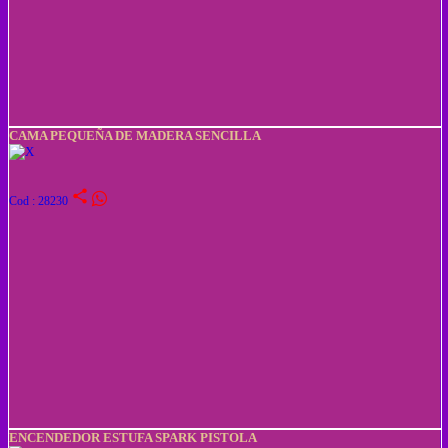
CAMA PEQUEÑA DE MADERA SENCILLA
share
Cod : 28230
ENCENDEDOR ESTUFA SPARK PISTOLA