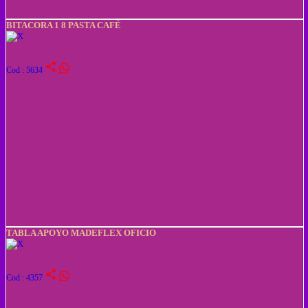
BITACORA 1 8 PASTA CAFÉ
share
Cod : 5634
TABLA APOYO MADEFLEX OFICIO
share
Cod : 4357