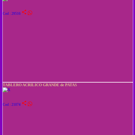
share
Cod : 29516
TABLERO ACRILICO GRANDE de PATAS
share
Cod : 21074