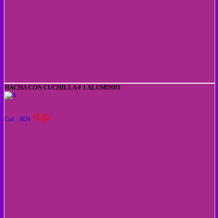
HACHA CON CUCHILLA # 1 ALUMINIO
share
Cod : 3824