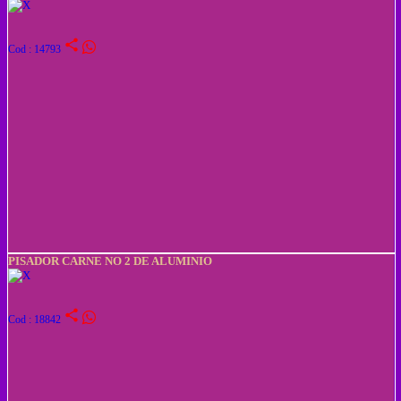
share
Cod : 14793
PISADOR CARNE NO 2 DE ALUMINIO
share
Cod : 18842