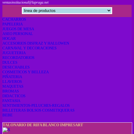
ventasinstitucional@lapraga.net
CACHARROS
PAPELERIA
JUEGOS DE MESA
ASEO PERSONAL
HOGAR
ACCESORIOS DISFRAZ Y HALLOWEN
CARNAVAL Y DECORACIONES
JUGUETERIA
RECORDATORIOS
DULCES
DESECHABLES
COSMETICOS Y BELLEZA
PIÑATERIA
LLAVEROS
MAQUETAS
BROMAS
DIDACTICOS
FANTASIA
SENTIMIENTOS-PELUCHES-REGALOS
BILLETERAS BOLSOS COSMETIQUERAS
BEBE
TALONARIO DE RIFA BLANCO IMPRESART