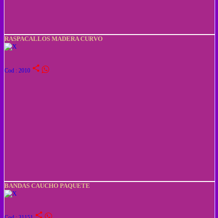
RASPACALLOS MADERA CURVO
share
Cod : 2010
BANDAS CAUCHO PAQUETE
share
Cod : 31151