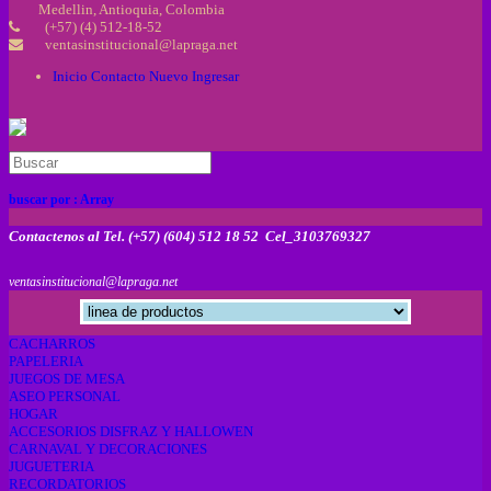
Medellin, Antioquia, Colombia
(+57) (4) 512-18-52
ventasinstitucional@lapraga.net
Inicio
Contacto
Nuevo
Ingresar
buscar por :
Array
Contactenos al Tel. (+57) (604) 512 18 52 Cel_3103769327
ventasinstitucional@lapraga.net
CACHARROS
PAPELERIA
JUEGOS DE MESA
ASEO PERSONAL
HOGAR
ACCESORIOS DISFRAZ Y HALLOWEN
CARNAVAL Y DECORACIONES
JUGUETERIA
RECORDATORIOS