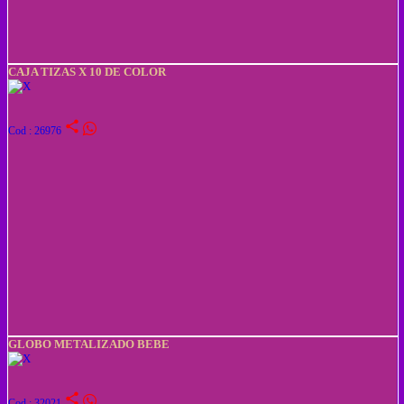
CAJA TIZAS X 10 DE COLOR
share
Cod : 26976
GLOBO METALIZADO BEBE
share
Cod : 32021