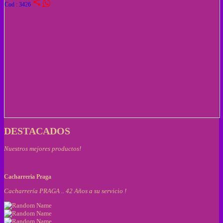
share
Cod : 3426
DESTACADOS
Nuestros mejores productos!
Cacharreria Praga
Cacharrería PRAGA .. 42 Años a su servicio !