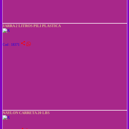
JARRA 2 LITROS PILI PLASTICA
share
Cod : 18371
NAYLON CARRETA 20 LBS