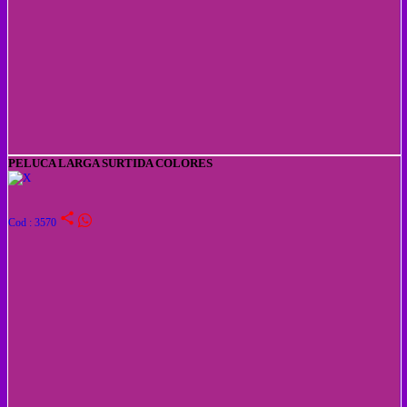
PELUCA LARGA SURTIDA COLORES
share
Cod : 3570