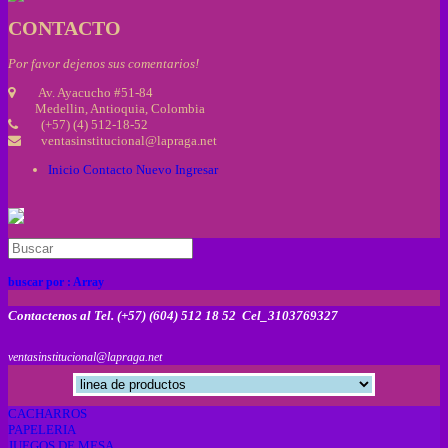
CONTACTO
Por favor dejenos sus comentarios!
Av. Ayacucho #51-84
Medellin, Antioquia, Colombia
(+57) (4) 512-18-52
ventasinstitucional@lapraga.net
Inicio
Contacto
Nuevo
Ingresar
buscar por :
Array
Contactenos al Tel. (+57) (604) 512 18 52 Cel_3103769327
ventasinstitucional@lapraga.net
CACHARROS
PAPELERIA
JUEGOS DE MESA