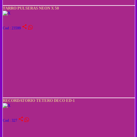
TARRO PULSERAS NEON X 50
share
Cod : 23599
RECORDATORIO TETERO DECO ED-1
share
Cod : 327