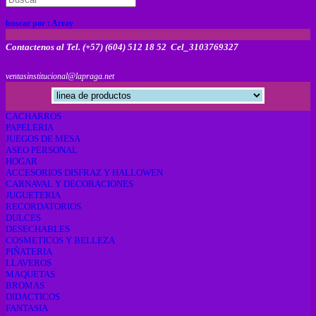
buscar por :
Array
Contactenos al Tel. (+57) (604) 512 18 52 Cel_3103769327
ventasinstitucional@lapraga.net
CACHARROS
PAPELERIA
JUEGOS DE MESA
ASEO PERSONAL
HOGAR
ACCESORIOS DISFRAZ Y HALLOWEN
CARNAVAL Y DECORACIONES
JUGUETERIA
RECORDATORIOS
DULCES
DESECHABLES
COSMETICOS Y BELLEZA
PIÑATERIA
LLAVEROS
MAQUETAS
BROMAS
DIDACTICOS
FANTASIA