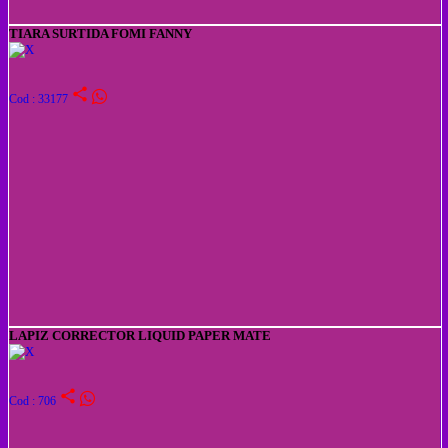
TIARA SURTIDA FOMI FANNY
share
Cod : 33177
LAPIZ CORRECTOR LIQUID PAPER MATE
share
Cod : 706