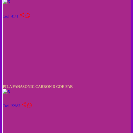
share
Cod : 4141
PILA PANASONIC CARBON D GDE PAR
share
Cod : 22867