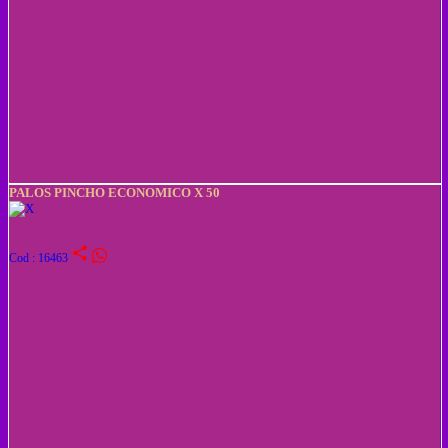
PALOS PINCHO ECONOMICO X 50
share
Cod : 16463