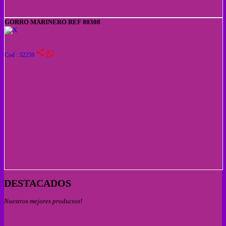
GORRO MARINERO REF 80308
share
Cod : 32259
DESTACADOS
Nuestros mejores productos!