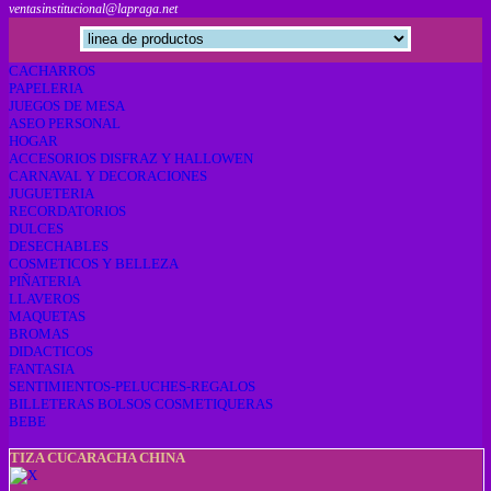
ventasinstitucional@lapraga.net
CACHARROS
PAPELERIA
JUEGOS DE MESA
ASEO PERSONAL
HOGAR
ACCESORIOS DISFRAZ Y HALLOWEN
CARNAVAL Y DECORACIONES
JUGUETERIA
RECORDATORIOS
DULCES
DESECHABLES
COSMETICOS Y BELLEZA
PIÑATERIA
LLAVEROS
MAQUETAS
BROMAS
DIDACTICOS
FANTASIA
SENTIMIENTOS-PELUCHES-REGALOS
BILLETERAS BOLSOS COSMETIQUERAS
BEBE
TIZA CUCARACHA CHINA