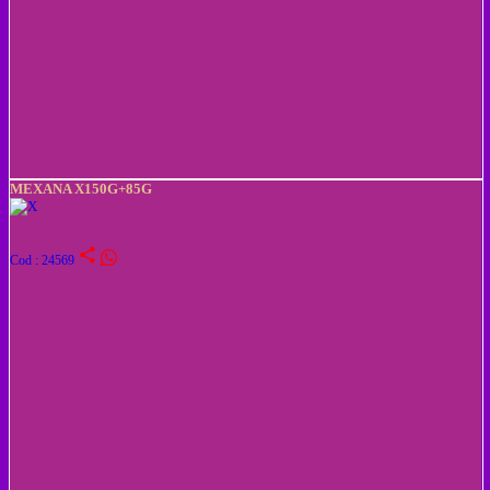
MEXANA X150G+85G
share
Cod : 24569