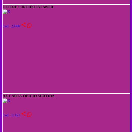
TITERE SURTIDO INFANTIL
share
Cod : 23506
AZ CARTA-OFICIO SURTIDA
share
Cod : 11421