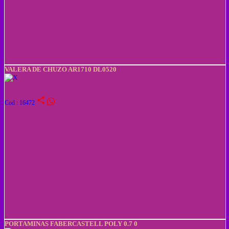
VALERA DE CHUZO AR1710 DL0520
share
Cod : 16472
PORTAMINAS FABERCASTELL POLY 0.7 0