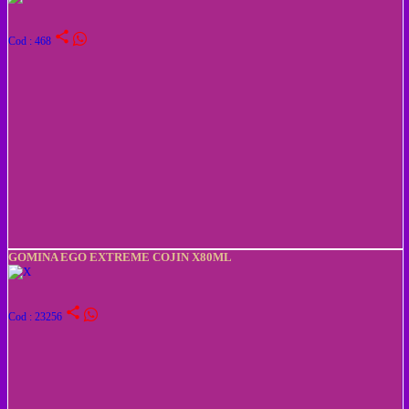
share
Cod : 468
GOMINA EGO EXTREME COJIN X80ML
share
Cod : 23256