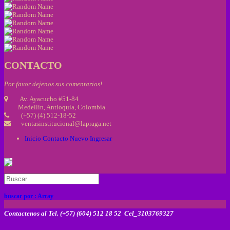
CONTACTO
Por favor dejenos sus comentarios!
Av. Ayacucho #51-84
Medellin, Antioquia, Colombia
(+57) (4) 512-18-52
ventasinstitucional@lapraga.net
Inicio
Contacto
Nuevo
Ingresar
buscar por :
Array
Contactenos al Tel. (+57) (604) 512 18 52 Cel_3103769327