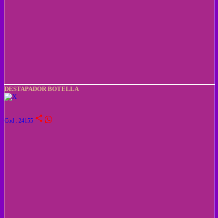
DESTAPADOR BOTELLA
share
Cod : 24155