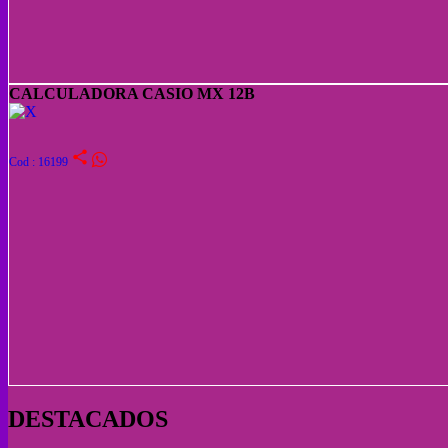
CALCULADORA CASIO MX 12B
share
Cod : 16199
DESTACADOS