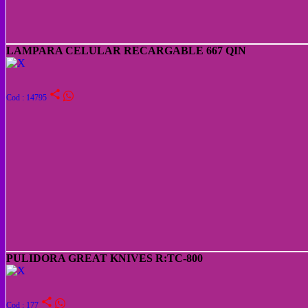
LAMPARA CELULAR RECARGABLE 667 QIN
share
Cod : 14795
PULIDORA GREAT KNIVES R:TC-800
share
Cod : 177