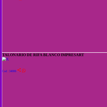
TALONARIO DE RIFA BLANCO IMPRESART
share
Cod : 34006