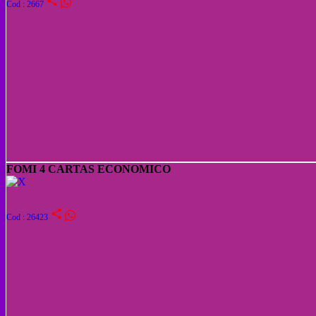
share
Cod : 2667
FOMI 4 CARTAS ECONOMICO
share
Cod : 26423