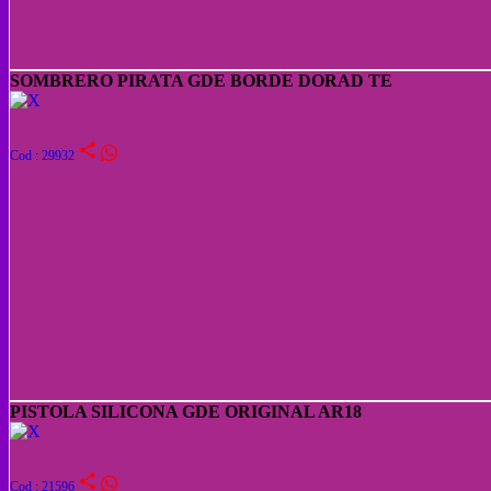
SOMBRERO PIRATA GDE BORDE DORAD TE
share
Cod : 29932
PISTOLA SILICONA GDE ORIGINAL AR18
share
Cod : 21596