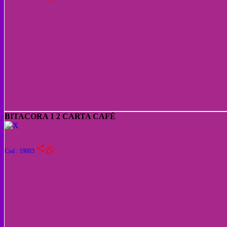
BITACORA 1 2 CARTA CAFÉ
share
Cod : 19003