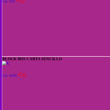
share
Cod : 3571
BLOCK IRIS CARTA SENCILLO
share
Cod : 41293