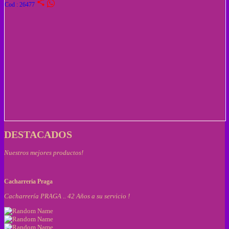
share
Cod : 26477
DESTACADOS
Nuestros mejores productos!
Cacharreria Praga
Cacharrería PRAGA .. 42 Años a su servicio !