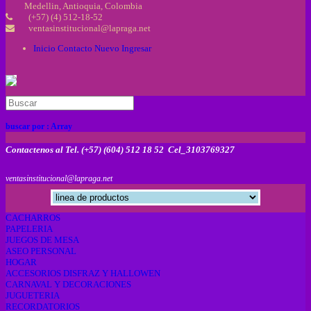
Medellin, Antioquia, Colombia
(+57) (4) 512-18-52
ventasinstitucional@lapraga.net
Inicio
Contacto
Nuevo
Ingresar
buscar por :
Array
Contactenos al Tel. (+57) (604) 512 18 52 Cel_3103769327
ventasinstitucional@lapraga.net
CACHARROS
PAPELERIA
JUEGOS DE MESA
ASEO PERSONAL
HOGAR
ACCESORIOS DISFRAZ Y HALLOWEN
CARNAVAL Y DECORACIONES
JUGUETERIA
RECORDATORIOS