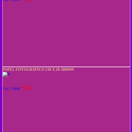
PAPEL FOTOGRAFICO 230 X 20 AR0999
share
Cod : 33449