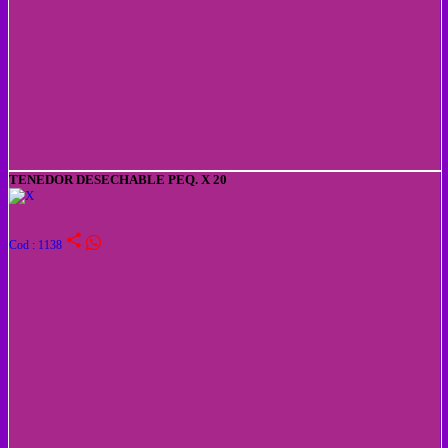
TENEDOR DESECHABLE PEQ. X 20
share
Cod : 1138