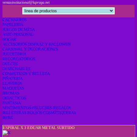
ventasinstitucional@lapraga.net
CACHARROS
PAPELERIA
JUEGOS DE MESA
ASEO PERSONAL
HOGAR
ACCESORIOS DISFRAZ Y HALLOWEN
CARNAVAL Y DECORACIONES
JUGUETERIA
RECORDATORIOS
DULCES
DESECHABLES
COSMETICOS Y BELLEZA
PIÑATERIA
LLAVEROS
MAQUETAS
BROMAS
DIDACTICOS
FANTASIA
SENTIMIENTOS-PELUCHES-REGALOS
BILLETERAS BOLSOS COSMETIQUERAS
BEBE
ESPIRAL X 3 EDUAR METAL SURTIDO