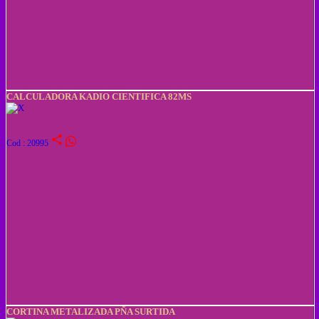
CALCULADORA KADIO CIENTIFICA 82MS
share
Cod : 20995
CORTINA METALIZADA PÑA SURTIDA