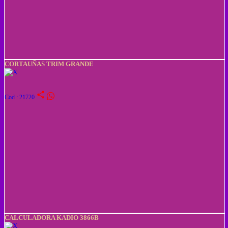
CORTAUÑAS TRIM GRANDE
share
Cod : 21720
CALCULADORA KADIO 3866B