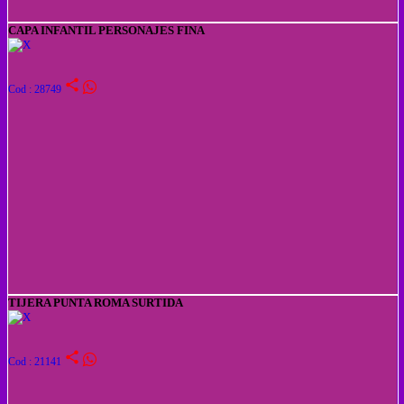
CAPA INFANTIL PERSONAJES FINA
share
Cod : 28749
TIJERA PUNTA ROMA SURTIDA
share
Cod : 21141