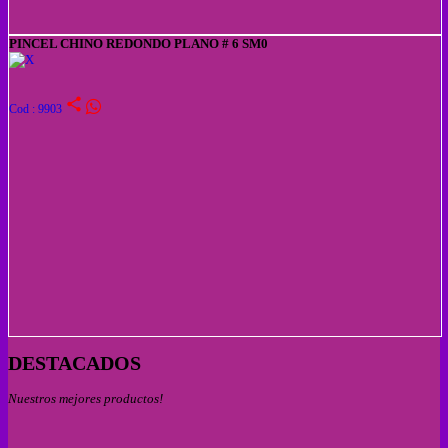
PINCEL CHINO REDONDO PLANO # 6 SM0
share
Cod : 9903
DESTACADOS
Nuestros mejores productos!