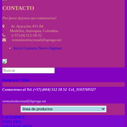
CONTACTO
Por favor dejenos sus comentarios!
Av. Ayacucho #51-84
Medellin, Antioquia, Colombia
(+57) (4) 512-18-52
ventasinstitucional@lapraga.net
Inicio
Contacto
Nuevo
Ingresar
buscar por :
Array
Contactenos al Tel. (+57) (604) 512 18 52 Cel_3103769327
ventasinstitucional@lapraga.net
CACHARROS
PAPELERIA
JUEGOS DE MESA