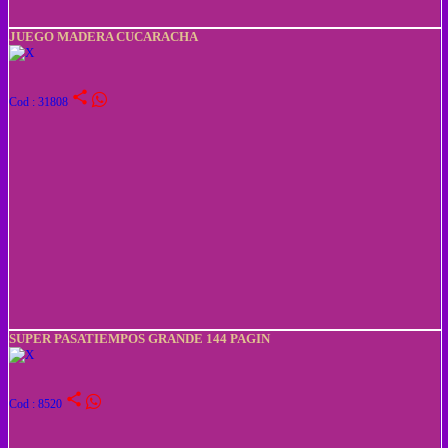
JUEGO MADERA CUCARACHA
share
Cod : 31808
SUPER PASATIEMPOS GRANDE 144 PAGIN
share
Cod : 8520