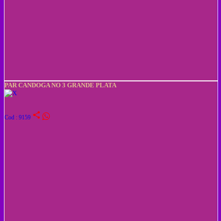
PAR CANDOGA NO 3 GRANDE PLATA
share
Cod : 9159