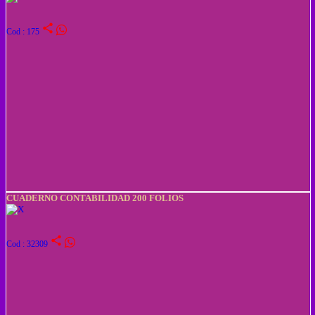
share
Cod : 175
CUADERNO CONTABILIDAD 200 FOLIOS
share
Cod : 32309