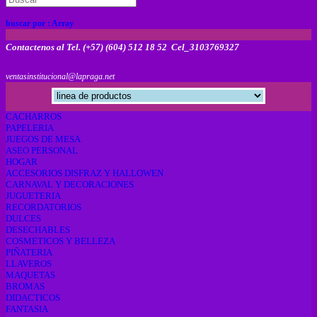
buscar por :
Array
Contactenos al Tel. (+57) (604) 512 18 52 Cel_3103769327
ventasinstitucional@lapraga.net
CACHARROS
PAPELERIA
JUEGOS DE MESA
ASEO PERSONAL
HOGAR
ACCESORIOS DISFRAZ Y HALLOWEN
CARNAVAL Y DECORACIONES
JUGUETERIA
RECORDATORIOS
DULCES
DESECHABLES
COSMETICOS Y BELLEZA
PIÑATERIA
LLAVEROS
MAQUETAS
BROMAS
DIDACTICOS
FANTASIA