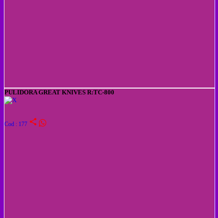
PULIDORA GREAT KNIVES R:TC-800
share
Cod : 177