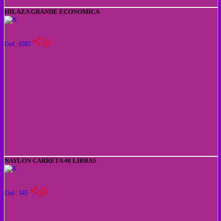
HILAZA GRANDE ECONOMICA
share
Cod : 8282
NAYLON CARRETA 40 LIBRAS
share
Cod : 345