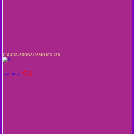
CALCULADORA CASIO MX 12B
share
Cod : 16199