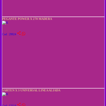
PEGANTE POWER X 270 MADERA
share
Cod : 29924
SARTEN X 3 UNIVERSAL LINEA ALIADA
share
Cod : 12114