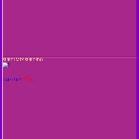
SURTI MIX SURTIDO
share
Cod : 15107