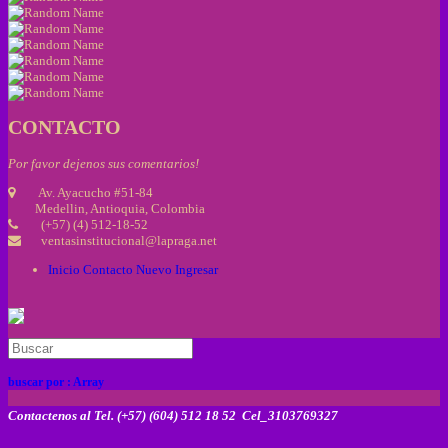
CONTACTO
Por favor dejenos sus comentarios!
Av. Ayacucho #51-84
Medellin, Antioquia, Colombia
(+57) (4) 512-18-52
ventasinstitucional@lapraga.net
Inicio
Contacto
Nuevo
Ingresar
buscar por :
Array
Contactenos al Tel. (+57) (604) 512 18 52 Cel_3103769327