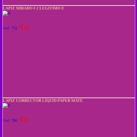
LAPIZ MIRADO # 2 LEGITIMO E
share
Cod : 752
LAPIZ CORRECTOR LIQUID PAPER MATE
share
Cod : 706