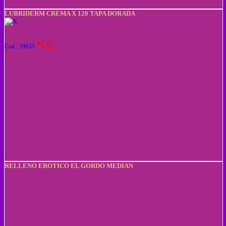
LUBRIDERM CREMA X 120 TAPA DORADA
share
Cod : 19633
RELLENO EROTICO EL GORDO MEDIAN