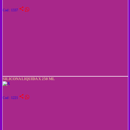
share
Cod : 1337
SILICONA LIQUIDA X 250 ML
share
Cod : 1221