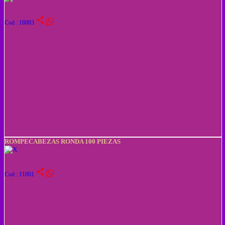
share
Cod : 18883
ROMPECABEZAS RONDA 100 PIEZAS
share
Cod : 11801