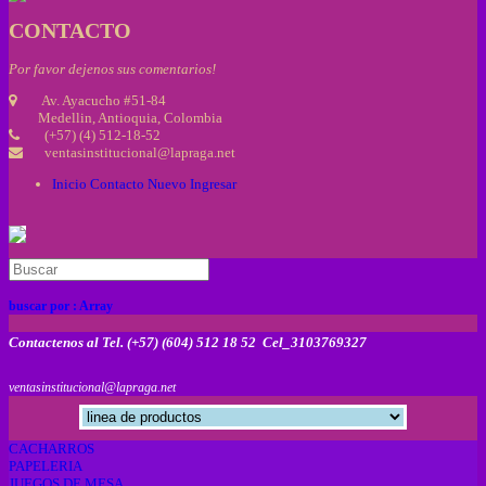
CONTACTO
Por favor dejenos sus comentarios!
Av. Ayacucho #51-84
Medellin, Antioquia, Colombia
(+57) (4) 512-18-52
ventasinstitucional@lapraga.net
Inicio
Contacto
Nuevo
Ingresar
buscar por :
Array
Contactenos al Tel. (+57) (604) 512 18 52 Cel_3103769327
ventasinstitucional@lapraga.net
CACHARROS
PAPELERIA
JUEGOS DE MESA