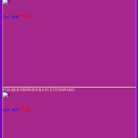
share
Cod : 4430
FOLDER PRIMAVERA 95 ESTAMPADO
share
Cod : 4675