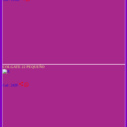
COLGATE 22 PEQUEÑO
share
Cod : 2429