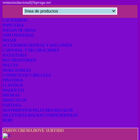
ventasinstitucional@lapraga.net
CACHARROS
PAPELERIA
JUEGOS DE MESA
ASEO PERSONAL
HOGAR
ACCESORIOS DISFRAZ Y HALLOWEN
CARNAVAL Y DECORACIONES
JUGUETERIA
RECORDATORIOS
DULCES
DESECHABLES
COSMETICOS Y BELLEZA
PIÑATERIA
LLAVEROS
MAQUETAS
BROMAS
DIDACTICOS
FANTASIA
SENTIMIENTOS-PELUCHES-REGALOS
BILLETERAS BOLSOS COSMETIQUERAS
BEBE
JABON CREMA DOVE SURTIDO