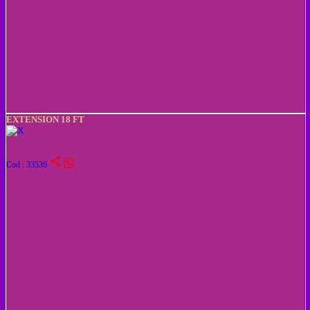
EXTENSION 18 FT
share
Cod : 33536