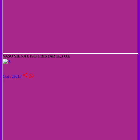
VASO SIENA LISO CRISTAR 11,3 OZ
share
Cod : 29215