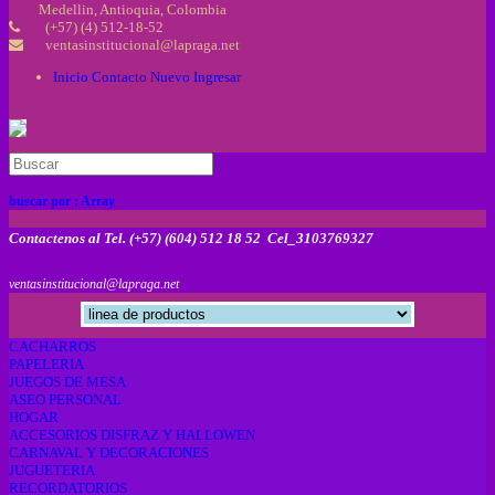
Medellin, Antioquia, Colombia
(+57) (4) 512-18-52
ventasinstitucional@lapraga.net
Inicio
Contacto
Nuevo
Ingresar
buscar por :
Array
Contactenos al Tel. (+57) (604) 512 18 52 Cel_3103769327
ventasinstitucional@lapraga.net
CACHARROS
PAPELERIA
JUEGOS DE MESA
ASEO PERSONAL
HOGAR
ACCESORIOS DISFRAZ Y HALLOWEN
CARNAVAL Y DECORACIONES
JUGUETERIA
RECORDATORIOS