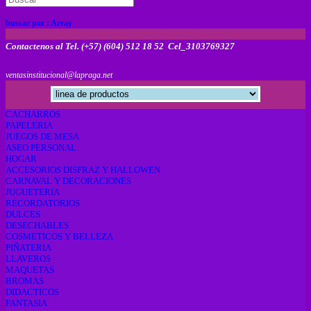
buscar por :
Array
Contactenos al Tel. (+57) (604) 512 18 52 Cel_3103769327
ventasinstitucional@lapraga.net
CACHARROS
PAPELERIA
JUEGOS DE MESA
ASEO PERSONAL
HOGAR
ACCESORIOS DISFRAZ Y HALLOWEN
CARNAVAL Y DECORACIONES
JUGUETERIA
RECORDATORIOS
DULCES
DESECHABLES
COSMETICOS Y BELLEZA
PIÑATERIA
LLAVEROS
MAQUETAS
BROMAS
DIDACTICOS
FANTASIA