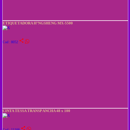
ETIQUETADORA H°NGSHENG MX-5500
share
Cod : 8052
CINTA TESSA TRANSP ANCHA 48 x 100
share
Cod : 11166