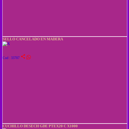
SELLO CANCELADO EN MADERA
share
Cod : 33707
CUCHILLO DESECH GDE PTEX20 C X1000