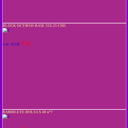
BLOCK OCTAVOS BASE 35X 25 CMS
share
Cod : 41238
BARRILETE BOLSA X 40 n*7