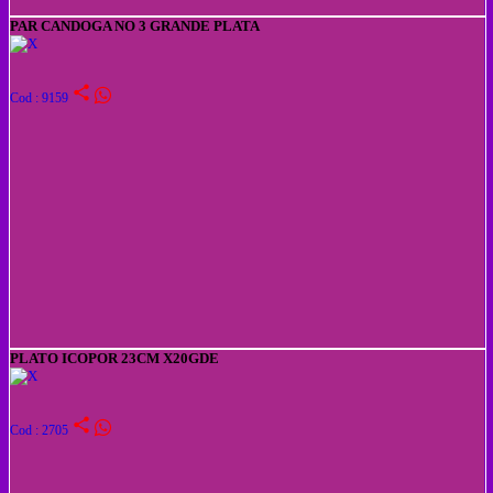
PAR CANDOGA NO 3 GRANDE PLATA
share
Cod : 9159
PLATO ICOPOR 23CM X20GDE
share
Cod : 2705