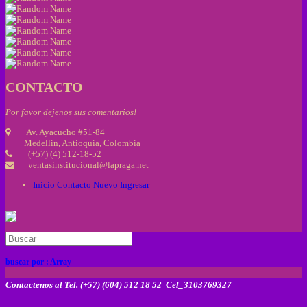
CONTACTO
Por favor dejenos sus comentarios!
Av. Ayacucho #51-84
Medellin, Antioquia, Colombia
(+57) (4) 512-18-52
ventasinstitucional@lapraga.net
Inicio
Contacto
Nuevo
Ingresar
buscar por :
Array
Contactenos al Tel. (+57) (604) 512 18 52 Cel_3103769327