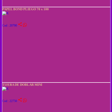
PAPEL BOND PLIEGO 70 x 100
share
Cod : 20790
TIJERA DE DOBLAR MINI
share
Cod : 22750