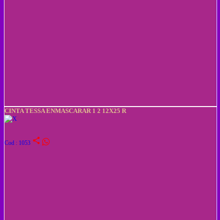
CINTA TESSA ENMASCARAR 1 2 12X25 R
share
Cod : 1053