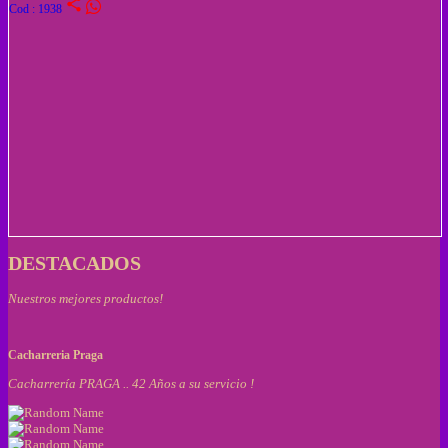
share
Cod : 1938
DESTACADOS
Nuestros mejores productos!
Cacharreria Praga
Cacharrería PRAGA .. 42 Años a su servicio !