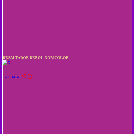
RESALTADOR BEROL-DORICOLOR
share
Cod : 14745