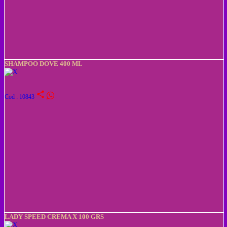
SHAMPOO DOVE 400 ML
share
Cod : 10843
LADY SPEED CREMA X 100 GRS